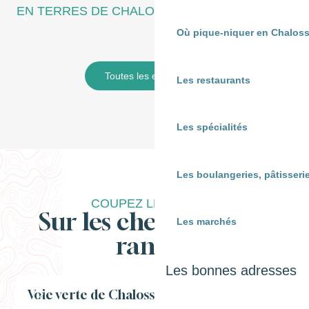
EN TERRES DE CHALOSSE
Où pique-niquer en Chaloss
En famille
Toutes les expériences
Les restaurants
Les spécialités
Les boulangeries, pâtisserie
COUPEZ LE MOTEUR
Sur les chemins de la
Les marchés
rando !
Les bonnes adresses
Voie verte de Chalosse