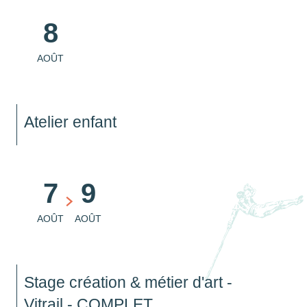
8
AOÛT
Atelier enfant
7
9
AOÛT
AOÛT
Stage création & métier d'art -
Vitrail - COMPLET