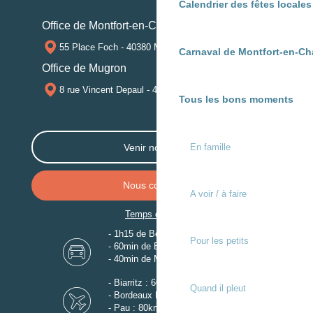
Calendrier des fêtes locale
Office de Montfort-en-Chalosse
55 Place Foch - 40380 MONTFORT-EN-CHALOSSE
Carnaval de Montfort-en-Ch
Office de Mugron
8 rue Vincent Depaul - 40250 MUGRON
Tous les bons moments
Venir nous voir
En famille
Nous contacter
A voir / à faire
Temps de trajet
- 1h15 de Bordeaux
Pour les petits
- 60min de Biarritz
- 40min de Mont-de-Marsan
- Biarritz : 60km
Quand il pleut
- Bordeaux Mérignac : 110km
- Pau : 80km