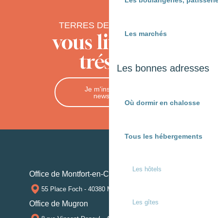
Les boulangeries, pâtisserie
TERRES DE CHALOSSE
Les marchés
vous livre ses
trésors
Les bonnes adresses
Je m'inscris à la
newsletter
Où dormir en chalosse
Tous les hébergements
Les hôtels
Office de Montfort-en-Chalosse
55 Place Foch - 40380 MONTFORT-EN-CHALOSSE
Les gîtes
Office de Mugron