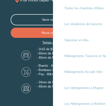
8 rue Vincent Depaul - 40250 MUGRON
Toutes les chambres d'hôtes
Venir nous voir
Les résidences de tourisme
Nous contacter
Séjourner en tribu
Temps de trajet
- 1h15 de Bordeaux
- 60min de Biarritz
Hébergements Tourisme et Ha
- 40min de Mont-de-Marsan
- Biarritz : 60km
- Bordeaux Mérignac : 110km
Hébergements Accueil Vélo
- Pau : 80km
- 24min de Gare de Dax
- 40min de Gare de Mont-de-Marsan
Les hébergements à Mugron
Les Hébergements à Montfort