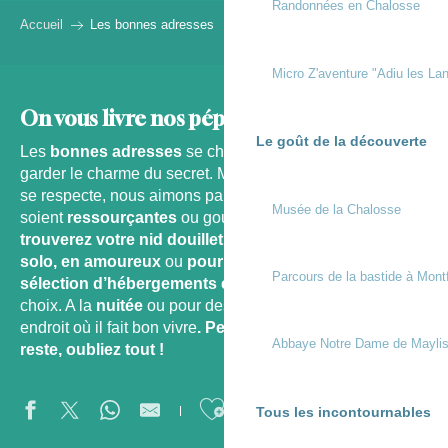
Randonnées en Chalosse
Accueil
Les bonnes adresses
Micro Z'aventure "Adiu les Lan
On vous livre nos pépites !
Le goût de la découverte
Les
bonnes adresses
se chuchotent à l’oreille pour
garder le charme du secret. Mais en bon chalossais qui
se respecte, nous aimons partager
nos pépites
qu’elles
Musée de la Chalosse
soient
ressourçantes
ou gourmandes.
Ici vous
trouverez votre nid douillet parfait
!
En famille, en
solo, en amoureux
ou
pour votre cure
, retrouvez une
Parcours de la bastide à Mont
sélection d’hébergements classés
pour faire le bon
choix. A la
nuitée
ou pour des
vacances
, optez pour un
endroit où il fait bon vivre
. Pensez à vous et pour le
Abbaye Notre Dame de Mayli
reste, oubliez tout !
Ajouter aux favor
Tous les incontournables