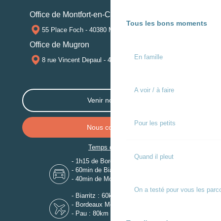
Office de Montfort-en-Chalosse
Tous les bons moments
55 Place Foch - 40380 MONTFORT-EN-CHALOSSE
Office de Mugron
En famille
8 rue Vincent Depaul - 40250 MUGRON
A voir / à faire
Venir nous voir
Pour les petits
Nous contacter
Temps de trajet
Quand il pleut
- 1h15 de Bordeaux
- 60min de Biarritz
- 40min de Mont-de-Marsan
On a testé pour vous les parc
- Biarritz : 60km
- Bordeaux Mérignac : 110km
- Pau : 80km