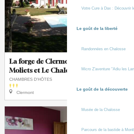
Votre Cure à Dax : Découvrir l
Le goût de la liberté
Randonnées en Chalosse
La forge de Clermont : Mimizan,
Moliets et Le Chalet des Pins
Micro Z'aventure "Adiu les Lan
CHAMBRES D'HÔTES
Le goût de la découverte
Clermont
Musée de la Chalosse
Parcours de la bastide à Mont