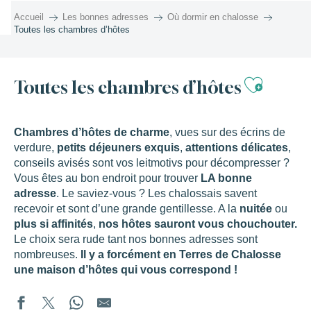
Aller
Accueil
Les bonnes adresses
Où dormir en chalosse
au
Toutes les chambres d’hôtes
contenu
principal
Ajoute
Toutes les chambres d’hôtes
Chambres d’hôtes de charme
, vues sur des écrins de
verdure,
petits déjeuners exquis
,
attentions délicates
,
conseils avisés sont vos leitmotivs pour décompresser ?
Vous êtes au bon endroit pour trouver
LA bonne
adresse
. Le saviez-vous ? Les chalossais savent
recevoir et sont d’une grande gentillesse. A la
nuitée
ou
plus si affinités
,
nos hôtes sauront vous chouchouter.
Le choix sera rude tant nos bonnes adresses sont
nombreuses.
Il y a forcément en Terres de Chalosse
une maison d’hôtes qui vous correspond !