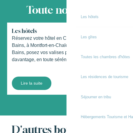
Toute notre offre
Les hôtels
Les hôtels
Les gîtes
Réservez votre hôtel en Chalosse. A Préchacq-les-
Bains, à Montfort-en-Chalosse où à Gamarde-les-
B
Bains, posez vos valises pour un week-end ou
d
Toutes les chambres d'hôtes
davantage, en toute sérénité....
p
e
Les résidences de tourisme
Lire la suite
Séjourner en tribu
Hébergements Tourisme et Ha
D'autres bonnes choses