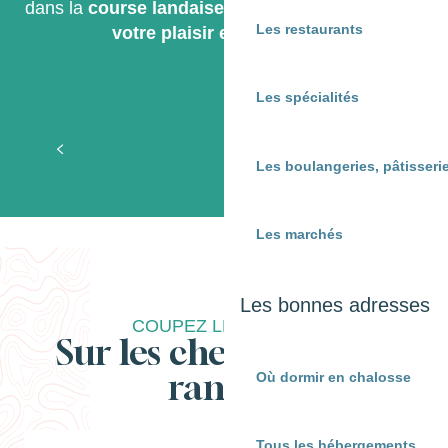
dans la
course landaise
.
Vous ne bouderez pas
Les restaurants
votre plaisir en Chalosse !
Les spécialités
Trou de Madame
Toutes les fermes
Musée de la Chalosse
Le bon saut : Découvrir la course landaise
Trou de Madame
Les boulangeries, pâtisserie
Les marchés
Les bonnes adresses
COUPEZ LE MOTEUR
Sur les chemins de la
rando !
Où dormir en chalosse
Tous les hébergements