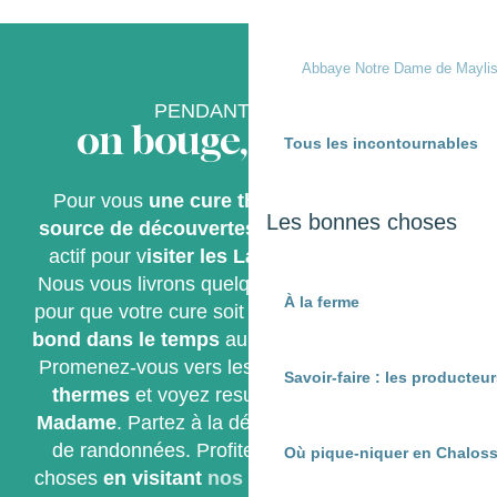
Abbaye Notre Dame de Mayli
PENDANT SA CURE
on bouge, on visite !
Tous les incontournables
Pour vous
une cure thermale
est aussi une
Les bonnes choses
source de découvertes
. Vous souhaitez rester
actif pour v
isiter les Landes et la Chalosse
.
Nous vous livrons quelques
incontournables
À la ferme
pour que votre cure soit bienheureuse. Faites un
bond dans le temps
au
Musée de la Chalosse
.
Promenez-vous vers les
vestiges des anciens
Savoir-faire : les producte
thermes
et voyez resurgir la source du
Trou
Madame
. Partez à la découverte de nos circuits
de randonnées. Profitez du goût des bonnes
Où pique-niquer en Chaloss
choses
en visitant
nos fermes
. Faites un saut