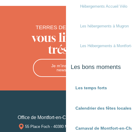
Hébergements Accueil Vélo
Les hébergements à Mugron
TERRES DE CHALOSSE
vous livre ses
trésors
Les Hébergements à Montfort
Je m'inscris à la
Les bons moments
newsletter
Les temps forts
Calendrier des fêtes locale
Office de Montfort-en-Chalosse
55 Place Foch - 40380 MONTFORT-EN-CHALOSSE
Carnaval de Montfort-en-Ch