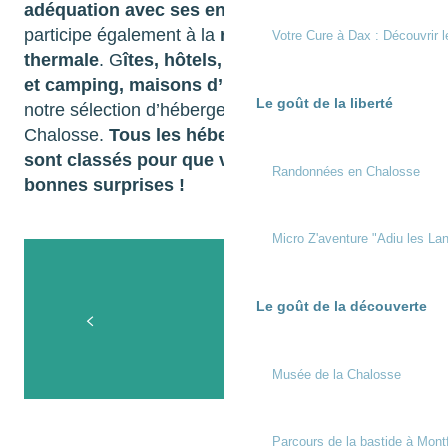
adéquation avec ses envies
et s
on budget
participe également à la
réussite de sa cure
Votre Cure à Dax : Découvrir l
thermale
. G
îtes, hôtels, aires de camping car
et camping, maisons d’hôtes
, retrouvez toute
Le goût de la liberté
notre sélection d’hébergements en Terres de
Chalosse.
Tous les hébergements proposés
sont classés pour que vous n’ayez que de
Randonnées en Chalosse
bonnes surprises !
Micro Z'aventure "Adiu les Lan
Camping L'Etang de Laubanère
Les résidences de tourisme
Le goût de la découverte
Les hôtels
Les gîtes
Toutes les chambres d’hôtes
Musée de la Chalosse
Parcours de la bastide à Mont