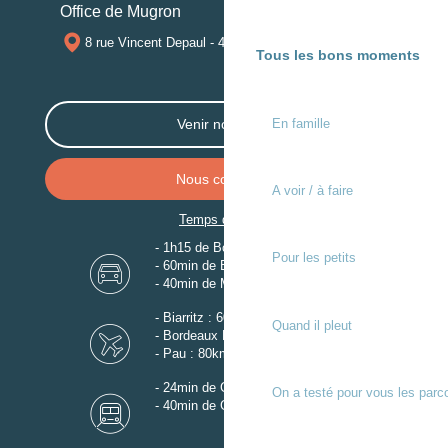
Office de Mugron
8 rue Vincent Depaul - 40250 MUGRON
Tous les bons moments
En famille
Venir nous voir
Nous contacter
A voir / à faire
Temps de trajet
- 1h15 de Bordeaux
Pour les petits
- 60min de Biarritz
- 40min de Mont-de-Marsan
- Biarritz : 60km
Quand il pleut
- Bordeaux Mérignac : 110km
- Pau : 80km
- 24min de Gare de Dax
On a testé pour vous les parc
- 40min de Gare de Mont-de-Marsan