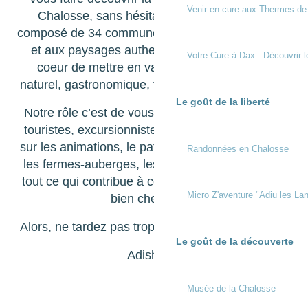
Venir en cure aux Thermes de
Chalosse, sans hésitation. Ce territoire est
composé de 34 communes, toutes aux caractères
et aux paysages authentiques. Nous avons à
Votre Cure à Dax : Découvrir l
coeur de mettre en valeur notre patrimoine
naturel, gastronomique, traditionnel et historique.
Le goût de la liberté
Notre rôle c’est de vous accueillir, vous, locaux,
touristes, excursionnistes… et de vous informer
sur les animations, le patrimoine, les restaurants,
Randonnées en Chalosse
les fermes-auberges, les randonnées… bref sur
tout ce qui contribue à ce que vous vous sentiez
Micro Z'aventure "Adiu les Lan
bien chez nous.
Alors, ne tardez pas trop à venir nous rencontrer.
Le goût de la découverte
Adishatz !
Musée de la Chalosse