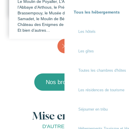
Le Moulin de Poyaller, L’Abbaye de Sorde,
par exemple un plan de la Voie Verte de Chalosse
Notre documentation
l’Abbaye d’Arthous, le PréhistoSite de
et de notre Sentier de l’Adour…
Tous les hébergements
Brassempouy, le Musée de la Faïence de
TOURISTIQUE
Samadet, le Moulin de Bénesse les Dax, le
Château des Enigmes de Laas…
Et bien d’autres…
Les hôtels
Les gîtes
Toutes les chambres d'hôtes
Nos brochures
Les résidences de tourisme
Séjourner en tribu
Mise en avant
D'AUTRES PAGES
Hébergements Tourisme et Ha