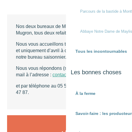
Parcours de la bastide à Mont
Nos deux bureaux de Montfort-en-Chalosse et
Abbaye Notre Dame de Mayli
Mugron, tous deux refaits à neuf en 2023.
Nous vous accueillons toute l’année à Montfort
et uniquement d’avril à octobre à Mugron sur
Tous les incontournables
notre bureau saisonnier.
Nous vous répondons (sous 48h maximum) par
Les bonnes choses
mail à l’adresse :
contact@chalosse.fr
et par téléphone au 05 58 98 58 50 ou 07 68 06
47 87.
À la ferme
Savoir-faire : les producte