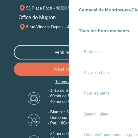
55 Place Foch - 40380 MONTFORT-EN-CHALOSSE
Carnaval de Montfort-en-Ch
Office de Mugron
8 rue Vincent Depaul - 40250 MUGRON
Tous les bons moments
En famille
Venir nous voir
Nous contacter
A voir / à faire
Temps de trajet
- 1h15 de Bordeaux
Pour les petits
- 60min de Biarritz
- 40min de Mont-de-Marsan
- Biarritz : 60km
Quand il pleut
- Bordeaux Mérignac : 110km
- Pau : 80km
- 24min de Gare de Dax
On a testé pour vous les parc