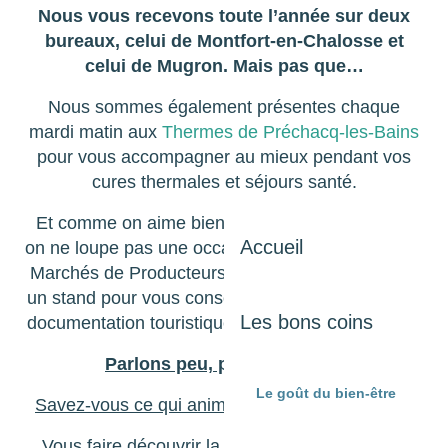
Nous vous recevons toute l’année sur deux
bureaux, celui de Montfort-en-Chalosse et
celui de Mugron. Mais pas que…
Nous sommes également présentes chaque
mardi matin aux
Thermes de Préchacq-les-Bains
pour vous accompagner au mieux pendant vos
cures thermales et séjours santé.
Et comme on aime bien également faire la fête,
Accueil
on ne loupe pas une occasion de se retrouver aux
Marchés de Producteurs de Pays l’été et de tenir
un stand pour vous conseiller et vous distribuer la
Les bons coins
documentation touristique dont vous avez besoin.
Parlons peu, parlons bien…
Le goût du bien-être
Savez-vous ce qui anime le plus notre équipe ?
Vous faire découvrir la richesse de notre belle