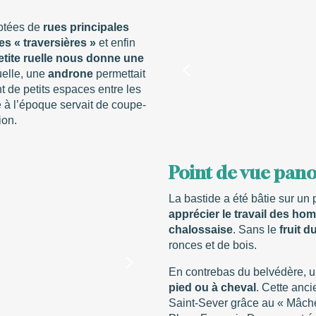
dotées de
rues principales
s « traversières »
et enfin
etite ruelle nous donne une
uelle, une
androne
permettait
 de petits espaces entre les
 à l’époque servait de coupe-
ion.
Point de vue pan
La bastide a été bâtie sur un
apprécier le travail des h
chalossaise
. Sans le
fruit d
ronces et de bois.
En contrebas du belvédère, 
pied ou à cheval
. Cette anci
Saint-Sever grâce au « Mâche