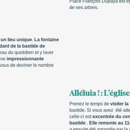
Place François Dupaya est é
de ses arbres.
e
un lieu unique
.
La fontaine
dant de la bastide de
eau du quotidien et y laver
 une
impressionnante
 vous de deviner le nombre
Alléluia ! : L’égli
Prenez le temps de
visiter l
bastide. Si vous avez été att
celle-ci est
excentrée du cent
bastide
.
Elle remonte au 1
a ensuite été agrandie par la