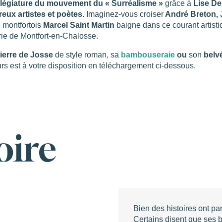
villégiature du mouvement du « Surréalisme »
grâce à
Lise De
reux artistes et poètes.
Imaginez-vous croiser
André Breton, 
e montfortois
Marcel Saint Martin
baigne dans ce courant artisti
rie de Montfort-en-Chalosse.
Pierre de Josse
de style roman, sa
bambouseraie
ou
son
belv
s est à votre disposition en téléchargement ci-dessous.
oire
Bien des histoires ont pa
Certains disent que ses 