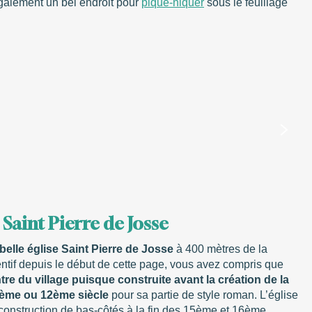
galement un bel endroit pour
pique-niquer
sous le feuillage
se Saint Pierre de Josse
a belle église Saint Pierre de Josse
à 400 mètres de la
entif depuis le début de cette page, vous avez compris que
re du village puisque construite avant la création de la
1ème ou 12ème siècle
pour sa partie de style roman. L’église
 construction de bas-côtés à la fin des 15ème et 16ème