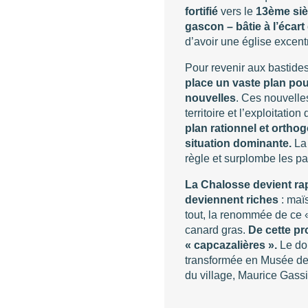
fortifié
vers le
13ème siè
gascon – bâtie à l’écar
d’avoir une église excen
Pour revenir aux bastides 
place un vaste plan pour
nouvelles
. Ces nouvelle
territoire et l’exploitation
plan rationnel et ortho
situation dominante.
La
règle et surplombe les pa
La Chalosse devient r
deviennent riches
: maïs
tout, la renommée de ce «
canard gras.
De cette pr
« capcazalières ».
Le do
transformée en Musée de 
du village, Maurice Gassi