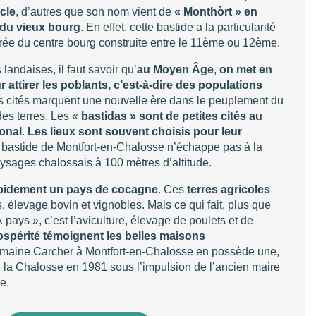
cle
, d’autres que son nom vient de
« Monthòrt » en
t du vieux bourg
. En effet, cette bastide a la particularité
trée du centre bourg construite entre le 11ème ou 12ème.
landaises, il faut savoir qu’
au Moyen Âge
,
on met en
 attirer les poblants, c’est-à-dire des populations
s cités marquent une nouvelle ère dans le peuplement du
 des terres. Les «
bastidas » sont de petites cités au
gonal
.
Les lieux sont souvent choisis pour leur
 bastide de Montfort-en-Chalosse n’échappe pas à la
ysages chalossais à 100 mètres d’altitude.
apidement un pays de cocagne
. Ces
terres agricoles
, élevage bovin et vignobles. Mais ce qui fait, plus que
 pays », c’est l’aviculture, élevage de poulets et de
ospérité témoignent les belles maisons
maine Carcher à Montfort-en-Chalosse en possède une,
la Chalosse en 1981 sous l’impulsion de l’ancien maire
e.