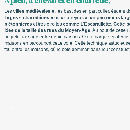
A pied, à cheval et en charrette,
Les
villes médiévales
et les bastides en particulier, étaient 
larges « charretières »
ou « carreyras »,
un peu moins large
piétonnières
et très étroites
comme L’Escaraillette
.
Cette p
idée de la taille des rues du Moyen-Age
. Au bout de cette r
un petit passage entre deux maisons. On remarque également
maisons en parcourant cette voie. Cette technique astucieuse
feu entre les maisons, où le bois dominait dans leur construct