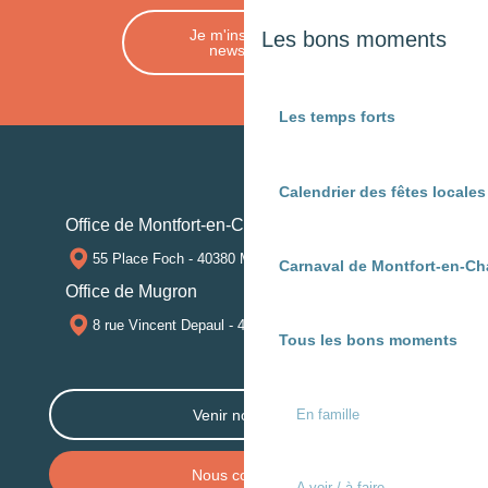
Je m'inscris à la
Les bons moments
newsletter
Les temps forts
Calendrier des fêtes locale
Office de Montfort-en-Chalosse
55 Place Foch - 40380 MONTFORT-EN-CHALOSSE
Carnaval de Montfort-en-Ch
Office de Mugron
8 rue Vincent Depaul - 40250 MUGRON
Tous les bons moments
En famille
Venir nous voir
Nous contacter
A voir / à faire