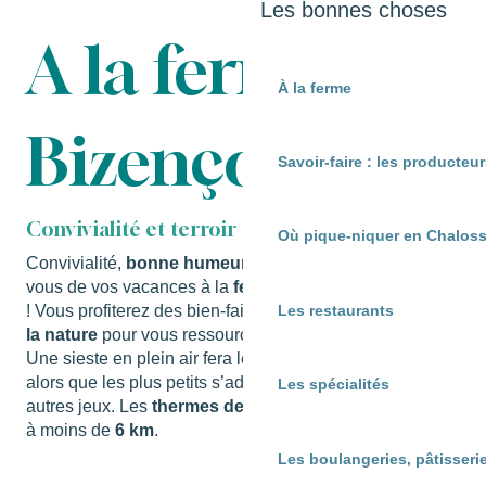
Les bonnes choses
A la ferme
À la ferme
Bizençon
Savoir-faire : les producte
Convivialité et terroir
Où pique-niquer en Chaloss
Convivialité,
bonne humeur et repos
seront au rendez-
vous de vos vacances à la
ferme Bizençon de Cassen
! Vous profiterez des bien-faits d’un séjour
au cœur de
Les restaurants
la nature
pour vous ressourcer ou découvrir cette ferme.
Une sieste en plein air fera le bonheur des plus grands,
alors que les plus petits s’adonneront à la balançoire ou
Les spécialités
autres jeux. Les
thermes de Préchacq-les-Bains
sont
à moins de
6 km
.
Les boulangeries, pâtisserie