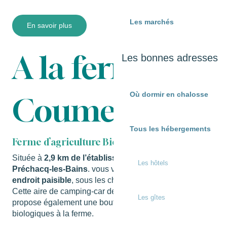
Les marchés
En savoir plus
A la ferme
Les bonnes adresses
Où dormir en chalosse
Coumet
Tous les hébergements
Ferme d’agriculture Biologique
Située à
2,9 km de l’établissement thermal de
Les hôtels
Préchacq-les-Bains
. vous vous installerez dans cet
endroit paisible
, sous les chênes et les noisetiers.
Cette aire de camping-car de
12 emplacements
, vous
Les gîtes
propose également une boutique de produits
biologiques à la ferme.