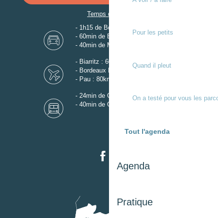
Temps de trajet
- 1h15 de Bordeaux
Pour les petits
- 60min de Biarritz
- 40min de Mont-de-Marsan
- Biarritz : 60km
Quand il pleut
- Bordeaux Mérignac : 110km
- Pau : 80km
- 24min de Gare de Dax
On a testé pour vous les parc
- 40min de Gare de Mont-de-Marsan
Tout l'agenda
Agenda
Pratique