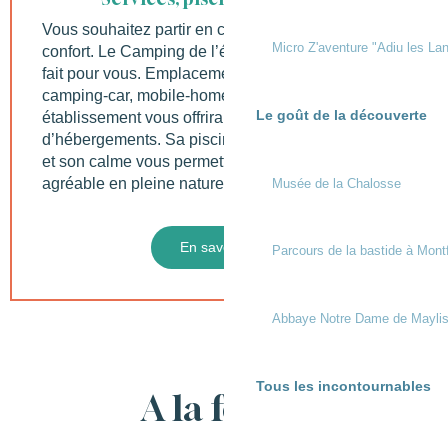
Vous souhaitez partir en camping avec tout le
Micro Z'aventure "Adiu les Lan
confort. Le Camping de l’étang de Laubanère est
fait pour vous. Emplacements nus, aire de
camping-car, mobile-homes ou chalets, cet
Le goût de la découverte
établissement vous offrira un grand choix
d’hébergements. Sa piscine, ses soirées à thèmes
et son calme vous permettra un séjour très
agréable en pleine nature.
Musée de la Chalosse
En savoir plus
Parcours de la bastide à Mont
Abbaye Notre Dame de Mayli
Tous les incontournables
A la ferme