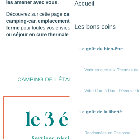
les amener avec vous.
Accueil
Découvrez sur cette page
camping
ou
aires de
camping-car, emplacements nus
dans la nature ou
à la
Les bons coins
ferme
pour toutes vos envies de
vacances
,
escapades
ou
séjour en cure thermale
en Chalosse.
Le goût du bien-être
Venir en cure aux Thermes de
CAMPING DE L'ÉTANG DE LAUBANÈRE
Votre Cure à Dax : Découvrir l
le 3 étoiles
Le goût de la liberté
Randonnées en Chalosse
Services, piscine, restaurant