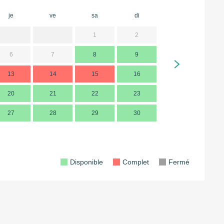
je
ve
sa
di
lu
m
1
2
6
7
8
9
7
13
14
15
16
14
1
20
21
22
23
21
2
27
28
29
30
28
2
Disponible
Complet
Fermé