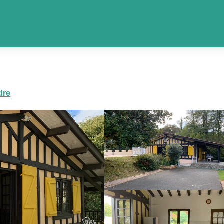
Les gîtes
Chalet Barthelemy
dre