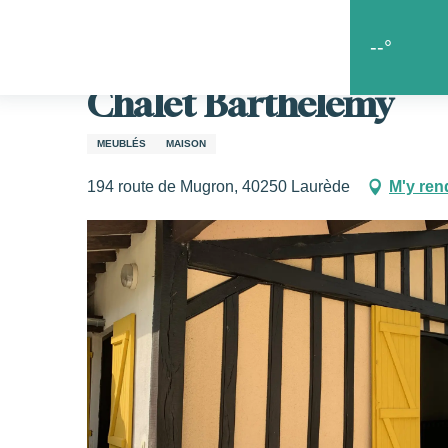
Aller
Accueil
Les bonnes adresses
Où dormir en chalosse
au
--°
contenu
principal
Chalet Barthelemy
s
MEUBLÉS
MAISON
194 route de Mugron, 40250 Laurède
M'y ren