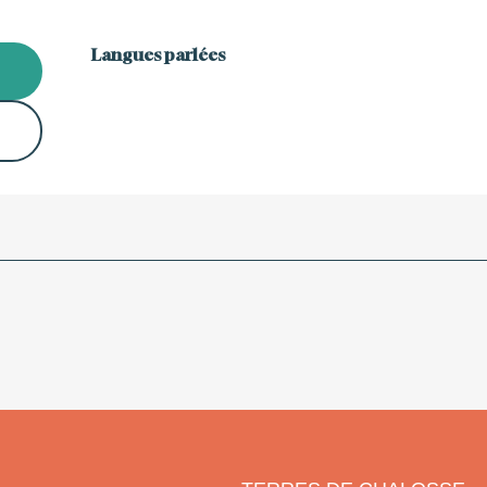
Langues parlées
Langues parlées