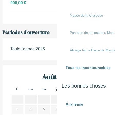
900,00 €
Musée de la Chalosse
Périodes d'ouverture
Parcours de la bastide à Mont
Toute l'année 2026
Abbaye Notre Dame de Mayli
Tous les incontournables
Août 2026
Les bonnes choses
lu
ma
me
je
ve
sa
di
lu
1
2
À la ferme
3
4
5
6
7
8
9
7