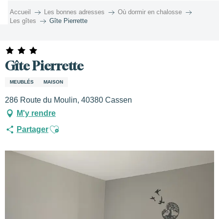
Aller
Accueil
Les bonnes adresses
Où dormir en chalosse
au
Les gîtes
Gîte Pierrette
contenu
principal
Gîte Pierrette
MEUBLÉS
MAISON
286 Route du Moulin, 40380 Cassen
M'y rendre
Ajouter aux favoris
Partager