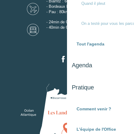
- Biarritz : 60km
Quand il pleut
- Bordeaux Mérignac : 110km
- Pau : 80km
- 24min de Gare de Dax
On a testé pour vous les parc
- 40min de Gare de Mont-de-Marsan
Tout l'agenda
Agenda
Pratique
Comment venir ?
L'équipe de l'Office