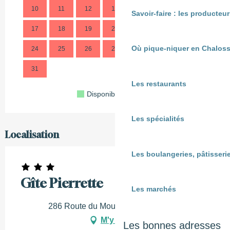
10
11
12
13
14
15
16
14
Savoir-faire : les producte
17
18
19
20
21
22
23
21
Où pique-niquer en Chaloss
24
25
26
27
28
29
30
28
31
Les restaurants
Disponible
Complet
Fermé
Les spécialités
Localisation
Les boulangeries, pâtisserie
Gîte Pierrette
Les marchés
286 Route du Moulin, 40380 Cassen
M'y rendre
Les bonnes adresses