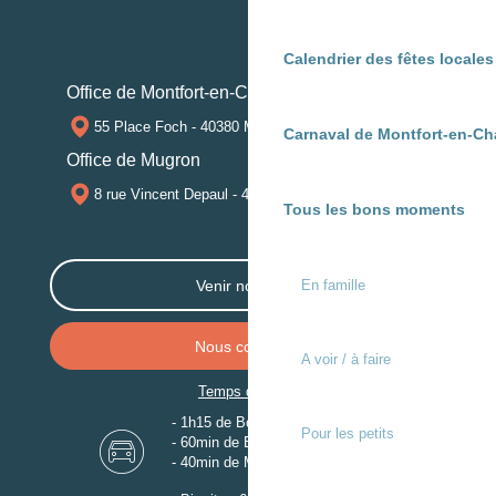
Calendrier des fêtes locale
Office de Montfort-en-Chalosse
55 Place Foch - 40380 MONTFORT-EN-CHALOSSE
Carnaval de Montfort-en-Ch
Office de Mugron
8 rue Vincent Depaul - 40250 MUGRON
Tous les bons moments
En famille
Venir nous voir
Nous contacter
A voir / à faire
Temps de trajet
- 1h15 de Bordeaux
Pour les petits
- 60min de Biarritz
- 40min de Mont-de-Marsan