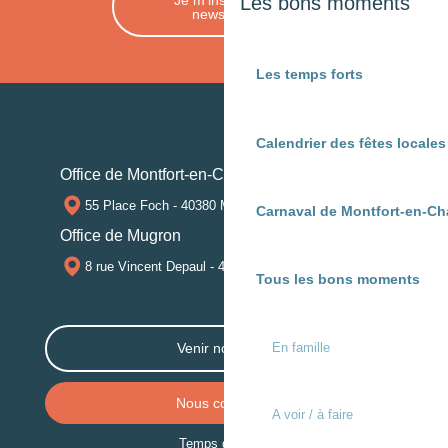
Les bons moments
newsletter
Les temps forts
Calendrier des fêtes locale
Office de Montfort-en-Chalosse
55 Place Foch - 40380 MONTFORT-EN-CHALOSSE
Carnaval de Montfort-en-Ch
Office de Mugron
8 rue Vincent Depaul - 40250 MUGRON
Tous les bons moments
En famille
Venir nous voir
Nous contacter
A voir / à faire
Temps de trajet