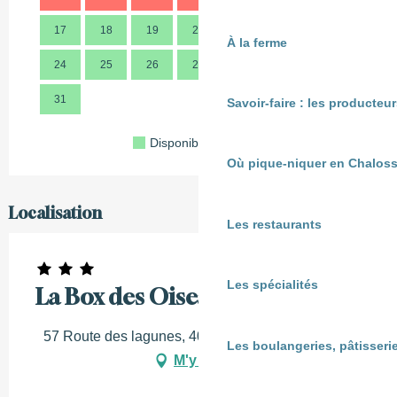
17
18
19
20
21
22
23
21
À la ferme
24
25
26
27
28
29
30
28
31
Savoir-faire : les producte
Disponible
Complet
Fermé
Où pique-niquer en Chaloss
Localisation
Les restaurants
Les spécialités
La Box des Oiseaux
57 Route des lagunes, 40380 Gamarde-les-Bains
Les boulangeries, pâtisserie
M'y rendre