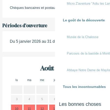
Micro Z'aventure "Adiu les Lan
Chèques bancaires et postaux
Le goût de la découverte
Périodes d'ouverture
Musée de la Chalosse
Du 5 janvier 2026 au 31 décembre 2026
Parcours de la bastide à Mont
Août 2026
Abbaye Notre Dame de Mayli
lu
ma
me
je
ve
sa
di
lu
Tous les incontournables
1
2
3
4
5
6
7
8
9
7
Les bonnes choses
10
11
12
13
14
15
16
14