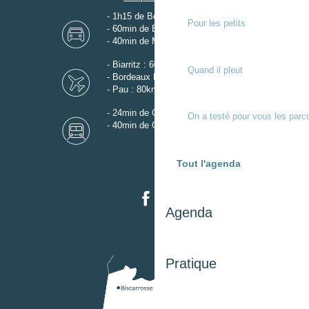
- 1h15 de Bordeaux
Pour les petits
- 60min de Biarritz
- 40min de Mont-de-Marsan
- Biarritz : 60km
Quand il pleut
- Bordeaux Mérignac : 110km
- Pau : 80km
- 24min de Gare de Dax
On a testé pour vous les parc
- 40min de Gare de Mont-de-Marsan
Tout l'agenda
Agenda
Pratique