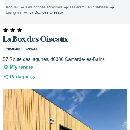
Aller
Accueil
Les bonnes adresses
Où dormir en chalosse
au
Les gîtes
La Box des Oiseaux
contenu
principal
La Box des Oiseaux
MEUBLÉS
CHALET
57 Route des lagunes, 40380 Gamarde-les-Bains
M'y rendre
Ajouter aux favoris
Partager