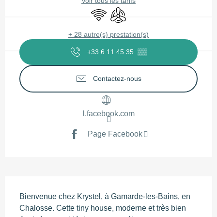
Voir tous les tarifs
WiFi
Air conditionné
+ 28 autre(s) prestation(s)
+33 6 11 45 35
▒▒
Contactez-nous
l.facebook.com
Page Facebook
Description
Bienvenue chez Krystel, à Gamarde-les-Bains, en 
Chalosse. Cette tiny house, moderne et très bien 