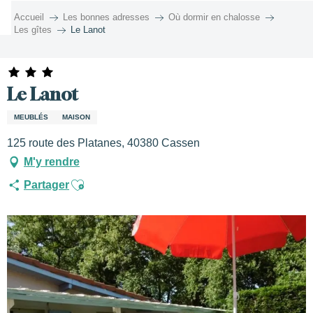
Aller
Accueil
Les bonnes adresses
Où dormir en chalosse
au
Les gîtes
Le Lanot
contenu
principal
Le Lanot
MEUBLÉS
MAISON
125 route des Platanes, 40380 Cassen
M'y rendre
Ajouter aux favoris
Partager