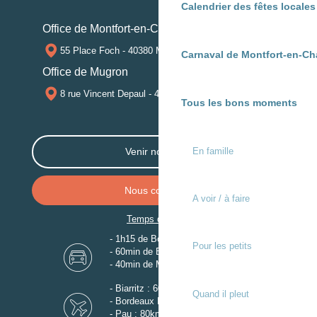
Calendrier des fêtes locale
Office de Montfort-en-Chalosse
55 Place Foch - 40380 MONTFORT-EN-CHALOSSE
Carnaval de Montfort-en-Ch
Office de Mugron
8 rue Vincent Depaul - 40250 MUGRON
Tous les bons moments
En famille
Venir nous voir
Nous contacter
A voir / à faire
Temps de trajet
- 1h15 de Bordeaux
Pour les petits
- 60min de Biarritz
- 40min de Mont-de-Marsan
- Biarritz : 60km
Quand il pleut
- Bordeaux Mérignac : 110km
- Pau : 80km