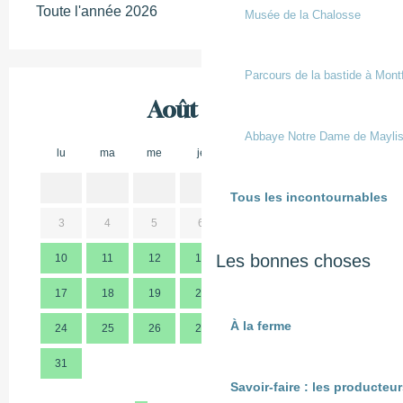
Toute l'année 2026
Musée de la Chalosse
Parcours de la bastide à Mont
Août 2026
Abbaye Notre Dame de Mayli
lu
ma
me
je
ve
sa
di
lu
1
2
Tous les incontournables
3
4
5
6
7
8
9
7
Les bonnes choses
10
11
12
13
14
15
16
14
17
18
19
20
21
22
23
21
À la ferme
24
25
26
27
28
29
30
28
31
Savoir-faire : les producte