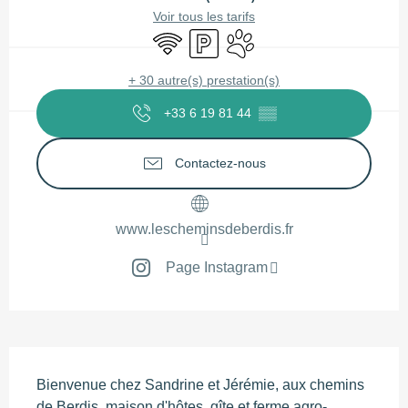
Voir tous les tarifs
WiFi
Parking
Animaux acceptés
+ 30 autre(s) prestation(s)
+33 6 19 81 44
▒▒
Contactez-nous
www.lescheminsdeberdis.fr
Page Instagram
Description
Bienvenue chez Sandrine et Jérémie, aux chemins 
de Berdis, maison d'hôtes, gîte et ferme agro-