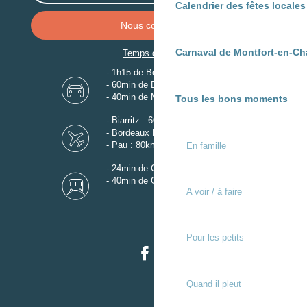
Calendrier des fêtes locale
Nous contacter
Carnaval de Montfort-en-Ch
Temps de trajet
- 1h15 de Bordeaux
- 60min de Biarritz
- 40min de Mont-de-Marsan
Tous les bons moments
- Biarritz : 60km
- Bordeaux Mérignac : 110km
- Pau : 80km
En famille
- 24min de Gare de Dax
- 40min de Gare de Mont-de-Marsan
A voir / à faire
Pour les petits
Quand il pleut