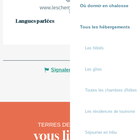
Où dormir en chalosse
www.lescheminsdeberdis.fr
Langues parlées
Langues parlées
Tous les hébergements
Les hôtels
Les gîtes
Signaler une erreur
Toutes les chambres d'hôtes
Les résidences de tourisme
TERRES DE CHALOSSE
vous livre ses
Séjourner en tribu