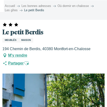
Aller
Accueil
Les bonnes adresses
Où dormir en chalosse
au
Les gîtes
Le petit Berdis
contenu
principal
Le petit Berdis
MEUBLÉS
MAISON
194 Chemin de Berdis, 40380 Montfort-en-Chalosse
M'y rendre
Ajouter aux favoris
Partager