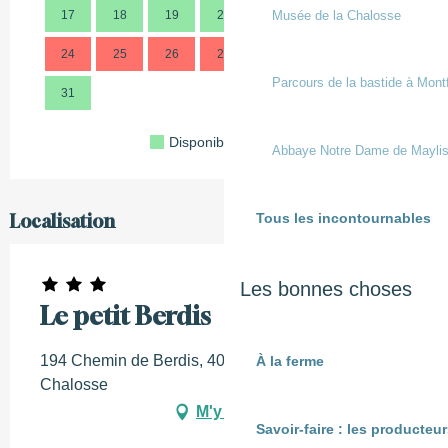
Musée de la Chalosse
17
18
19
20
21
22
23
21
24
25
26
27
28
29
30
28
Parcours de la bastide à Mont
31
Disponible
Complet
Fermé
Abbaye Notre Dame de Mayli
Tous les incontournables
Localisation
Les bonnes choses
Le petit Berdis
194 Chemin de Berdis, 40380 Montfort-en-
À la ferme
Chalosse
M'y rendre
Savoir-faire : les producte