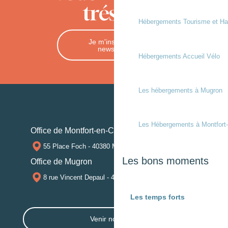
trésors
Hébergements Tourisme et Ha
Je m'inscris à la
newsletter
Hébergements Accueil Vélo
Les hébergements à Mugron
Les Hébergements à Montfort
Office de Montfort-en-Chalosse
55 Place Foch - 40380 MONTFORT-EN-CHALOSSE
Les bons moments
Office de Mugron
8 rue Vincent Depaul - 40250 MUGRON
Les temps forts
Venir nous voir