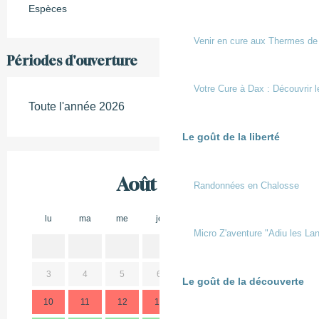
Espèces
Venir en cure aux Thermes de
Périodes d'ouverture
Votre Cure à Dax : Découvrir l
Toute l'année 2026
Le goût de la liberté
Août 2026
Randonnées en Chalosse
lu
ma
me
je
ve
sa
di
lu
Micro Z'aventure "Adiu les Lan
1
2
3
4
5
6
7
8
9
7
Le goût de la découverte
10
11
12
13
14
15
16
14