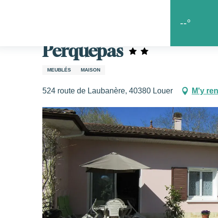
Aller
Accueil
Les bonnes adresses
Où dormir en chalosse
au
--°
contenu
principal
Perquepas
s
MEUBLÉS
MAISON
524 route de Laubanère, 40380 Louer
M'y re