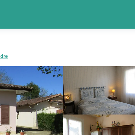
Les gîtes
Perquepas
ndre