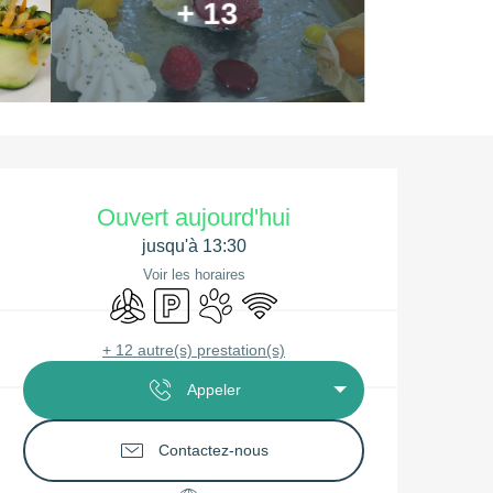
+ 13
Ouverture et coordonnées
Ouvert aujourd'hui
jusqu'à 13:30
Voir les horaires
Air conditionné
Parking
Animaux acceptés
WiFi
+ 12 autre(s) prestation(s)
Appeler
Contactez-nous