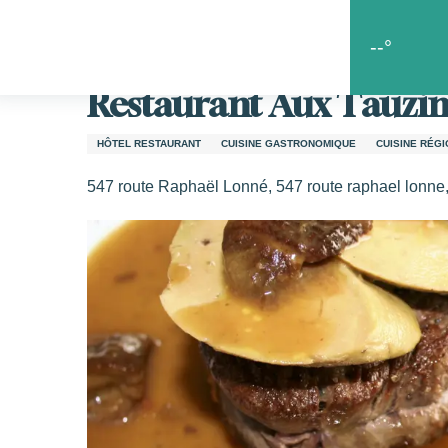
Aller
Accueil
Les bonnes choses
Les restaurants
Resta
au
--°
contenu
principal
Restaurant Aux Tauzin
s
HÔTEL RESTAURANT
CUISINE GASTRONOMIQUE
CUISINE RÉG
547 route Raphaël Lonné, 547 route raphael lonne