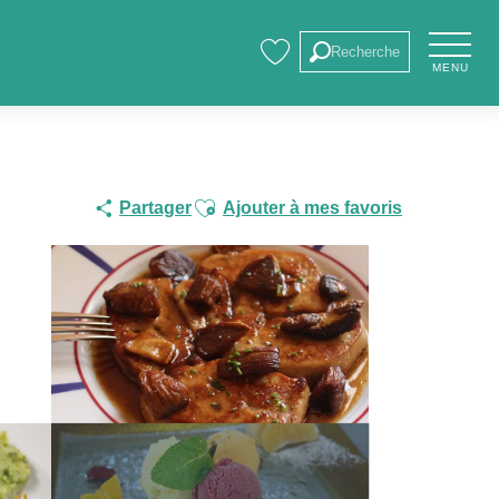
Recherche
MENU
Voir les favoris
Ajouter aux favoris
Partager
Ajouter à mes favoris