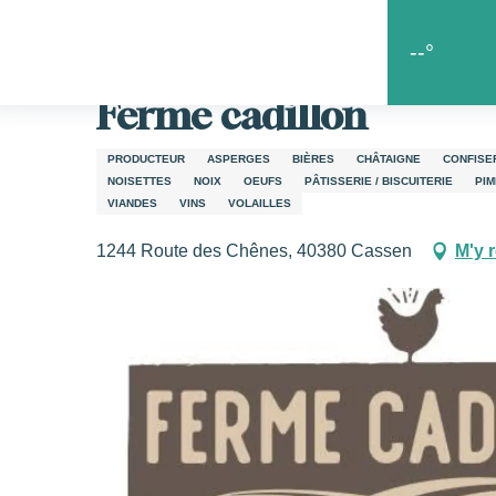
Aller
Accueil
Les bonnes choses
Les spécialités
Ferme 
au
--°
contenu
principal
Ferme cadillon
s
PRODUCTEUR
ASPERGES
BIÈRES
CHÂTAIGNE
CONFISER
NOISETTES
NOIX
OEUFS
PÂTISSERIE / BISCUITERIE
PIM
VIANDES
VINS
VOLAILLES
1244 Route des Chênes, 40380 Cassen
M'y 