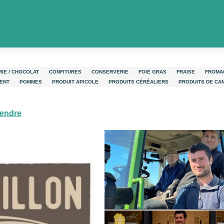
cadillon
IE / CHOCOLAT
CONFITURES
CONSERVERIE
FOIE GRAS
FRAISE
FROMA
ENT
POMMES
PRODUIT APICOLE
PRODUITS CÉRÉALIERS
PRODUITS DE CA
rendre