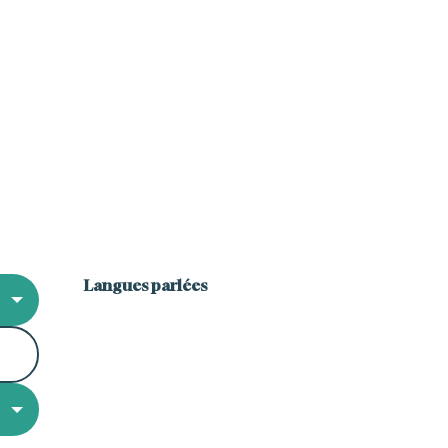
Langues parlées
Langues parlées