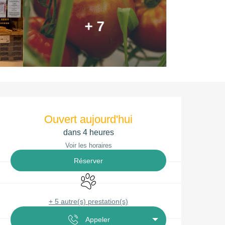
+ 7
Ouverture et coordonnées
Ouvert aujourd'hui
dans 4 heures
Voir les horaires
Réserver
Animaux acceptés
+ 5 autre(s) prestation(s)
Appeler