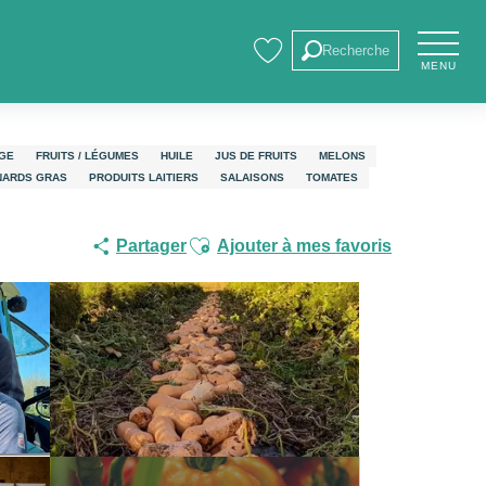
Recherche
MENU
Voir les favoris
GE
FRUITS / LÉGUMES
HUILE
JUS DE FRUITS
MELONS
NARDS GRAS
PRODUITS LAITIERS
SALAISONS
TOMATES
Ajouter aux favoris
Partager
Ajouter à mes favoris