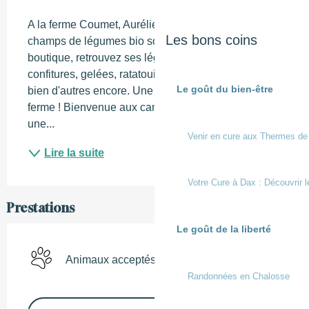
Description
A la ferme Coumet, Aurélie vous accueille face aux 
Les bons coins
champs de légumes bio sous serres. Dans la 
boutique, retrouvez ses légumes bio mais aussi 
confitures, gelées, ratatouille, produits laitiers et 
Le goût du bien-être
bien d'autres encore. Une véritable supérette à la 
ferme ! Bienvenue aux camping-caristes grâce à 
une...
Venir en cure aux Thermes de
Lire la suite
Votre Cure à Dax : Découvrir l
Prestations
Le goût de la liberté
Animaux acceptés
Randonnées en Chalosse