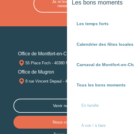
Je m'inscris à la
Les bons moments
newsletter
Les temps forts
Calendrier des fêtes locale
Office de Montfort-en-Chalosse
55 Place Foch - 40380 MONTFORT-EN-CHALOSSE
Carnaval de Montfort-en-Ch
Office de Mugron
8 rue Vincent Depaul - 40250 MUGRON
Tous les bons moments
En famille
Venir nous voir
Nous contacter
A voir / à faire