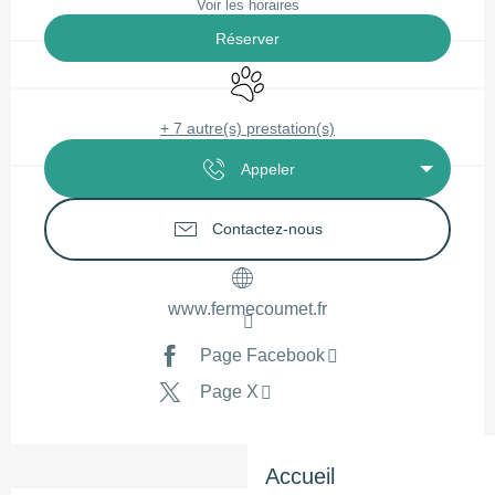
Voir les horaires
Réserver
Animaux acceptés
+ 7 autre(s) prestation(s)
Appeler
Contactez-nous
www.fermecoumet.fr
Page Facebook
Page X
Accueil