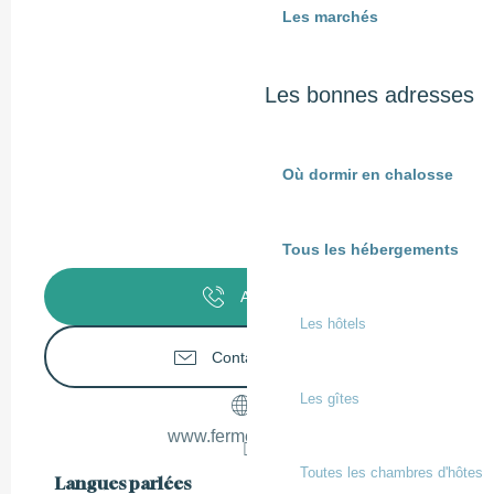
Les marchés
Les bonnes adresses
Où dormir en chalosse
Tous les hébergements
Appeler
Les hôtels
Contactez-nous
Les gîtes
www.fermecoumet.fr
Toutes les chambres d'hôtes
Langues parlées
Langues parlées