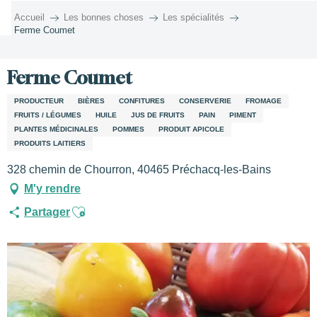
Aller
Accueil
Les bonnes choses
Les spécialités
au
Ferme Coumet
contenu
principal
Ferme Coumet
PRODUCTEUR
BIÈRES
CONFITURES
CONSERVERIE
FROMAGE
FRUITS / LÉGUMES
HUILE
JUS DE FRUITS
PAIN
PIMENT
PLANTES MÉDICINALES
POMMES
PRODUIT APICOLE
PRODUITS LAITIERS
328 chemin de Chourron, 40465 Préchacq-les-Bains
M'y rendre
Ajouter aux favoris
Partager