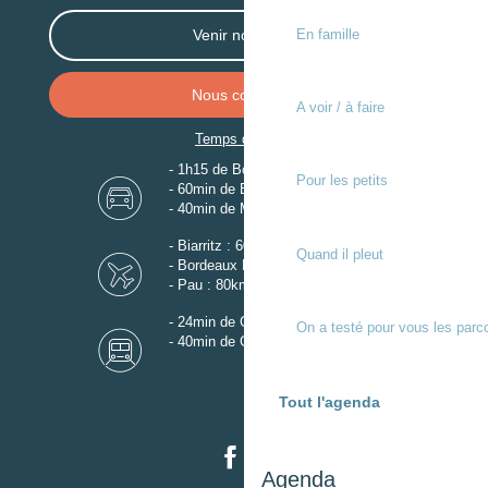
En famille
Venir nous voir
Nous contacter
A voir / à faire
Temps de trajet
- 1h15 de Bordeaux
Pour les petits
- 60min de Biarritz
- 40min de Mont-de-Marsan
- Biarritz : 60km
Quand il pleut
- Bordeaux Mérignac : 110km
- Pau : 80km
- 24min de Gare de Dax
On a testé pour vous les parc
- 40min de Gare de Mont-de-Marsan
Tout l'agenda
Agenda