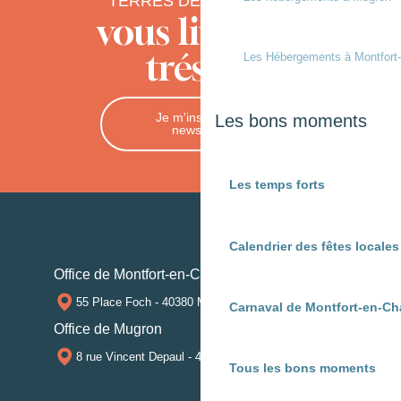
TERRES DE CHALOSSE
vous livre ses
trésors
Les Hébergements à Montfort
Je m'inscris à la
Les bons moments
newsletter
Les temps forts
Calendrier des fêtes locale
Office de Montfort-en-Chalosse
55 Place Foch - 40380 MONTFORT-EN-CHALOSSE
Carnaval de Montfort-en-Ch
Office de Mugron
8 rue Vincent Depaul - 40250 MUGRON
Tous les bons moments