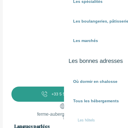
Les spécialités
Les boulangeries, pâtisserie
Les marchés
Les bonnes adresses
Où dormir en chalosse
+33 5 58 97 74
▒▒
Tous les hébergements
ferme-auberge-marquine.fr
Les hôtels
Langues parlées
Langues parlées