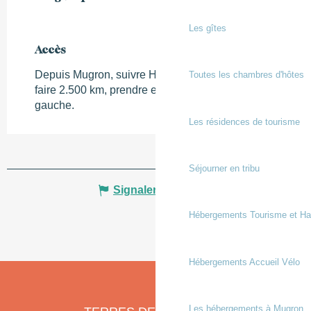
Les gîtes
Accès
Accès
Depuis Mugron, suivre Hagetmau par la D18,
Toutes les chambres d'hôtes
faire 2.500 km, prendre en bas de la côte, à
gauche.
Les résidences de tourisme
Séjourner en tribu
Signaler une erreur
Hébergements Tourisme et Ha
Hébergements Accueil Vélo
Les hébergements à Mugron