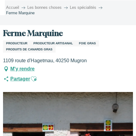
Aller
Accueil
Les bonnes choses
Les spécialités
au
Ferme Marquine
contenu
principal
Ferme Marquine
PRODUCTEUR
PRODUCTEUR ARTISANAL
FOIE GRAS
PRODUITS DE CANARDS GRAS
1109 route d'Hagetmau, 40250 Mugron
M'y rendre
Ajouter aux favoris
Partager