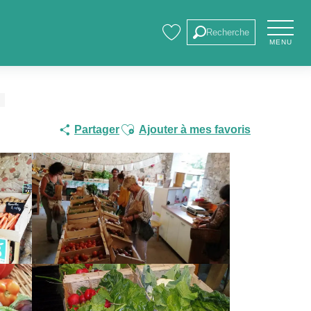
Recherche
MENU
Voir les favoris
Ajouter aux favoris
Partager
Ajouter à mes favoris