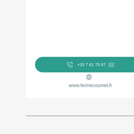
+33 7 61 75 67
▒▒
www.fermecoumet.fr