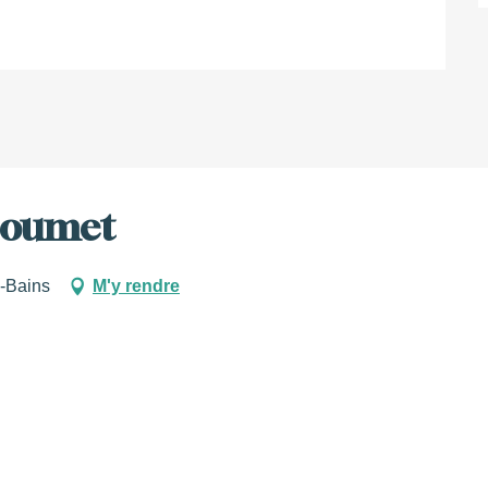
Coumet
-Bains
M'y rendre