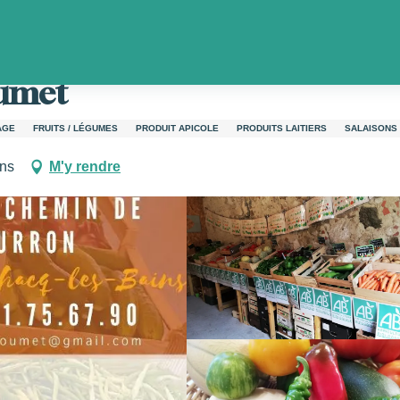
é à la ferme Coumet
oumet
AGE
FRUITS / LÉGUMES
PRODUIT APICOLE
PRODUITS LAITIERS
SALAISONS
ins
M'y rendre