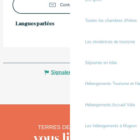
Contactez-nous
Toutes les chambres d'hôtes
Langues parlées
Langues parlées
Les résidences de tourisme
Séjourner en tribu
Signaler une erreur
Hébergements Tourisme et Ha
Hébergements Accueil Vélo
Les hébergements à Mugron
TERRES DE CHALOSSE
vous livre ses