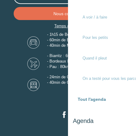
Nous contacter
A voir / à faire
Temps de trajet
- 1h15 de Bordeaux
Pour les petits
- 60min de Biarritz
- 40min de Mont-de-Marsan
- Biarritz : 60km
Quand il pleut
- Bordeaux Mérignac : 110km
- Pau : 80km
- 24min de Gare de Dax
On a testé pour vous les parc
- 40min de Gare de Mont-de-Marsan
Tout l'agenda
Agenda