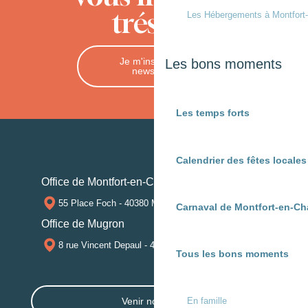
trésors
Les Hébergements à Montfort
Je m'inscris à la
Les bons moments
newsletter
Les temps forts
Calendrier des fêtes locale
Office de Montfort-en-Chalosse
55 Place Foch - 40380 MONTFORT-EN-CHALOSSE
Carnaval de Montfort-en-Ch
Office de Mugron
8 rue Vincent Depaul - 40250 MUGRON
Tous les bons moments
En famille
Venir nous voir