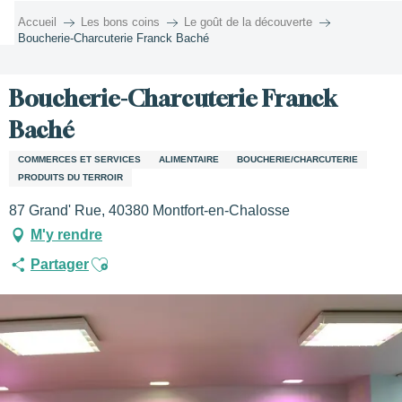
Aller
Accueil
Les bons coins
Le goût de la découverte
au
Boucherie-Charcuterie Franck Baché
contenu
principal
Boucherie-Charcuterie Franck
Baché
COMMERCES ET SERVICES
ALIMENTAIRE
BOUCHERIE/CHARCUTERIE
PRODUITS DU TERROIR
87 Grand' Rue, 40380 Montfort-en-Chalosse
M'y rendre
Ajouter aux favoris
Partager