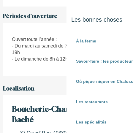
Périodes d'ouverture
Les bonnes choses
Ouvert toute l’année :
À la ferme
- Du mardi au samedi de 7h à 12h30 et de 15h à
19h
- Le dimanche de 8h à 12h
Savoir-faire : les producte
Où pique-niquer en Chaloss
Localisation
Les restaurants
Boucherie-Charcuterie Franck
Baché
Les spécialités
87 Grand' Rue, 40380 Montfort-en-Chalosse