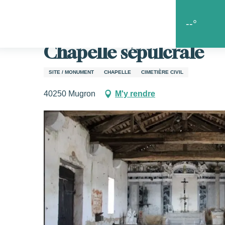
Aller
Accueil
Les bons coins
Le goût de la découverte
C
au
--°
contenu
principal
Chapelle sépulcrale
s
SITE / MONUMENT
CHAPELLE
CIMETIÈRE CIVIL
40250 Mugron
M'y rendre