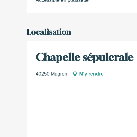
Accessible en poussette
Localisation
Chapelle sépulcrale
40250 Mugron
M'y rendre