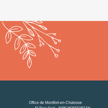
Office de Montfort-en-Chalosse
55 Place Foch - 40380 MONTFORT-EN-