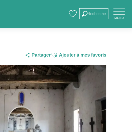
Recherche
MENU
Voir les favoris
Ajouter aux favoris
Partager
Ajouter à mes favoris