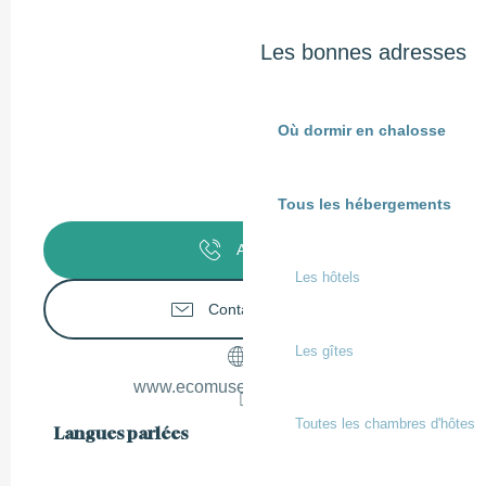
Les bonnes adresses
Où dormir en chalosse
Tous les hébergements
Appeler
Les hôtels
Contactez-nous
Les gîtes
www.ecomusee-armagnac.fr
Toutes les chambres d'hôtes
Langues parlées
Langues parlées