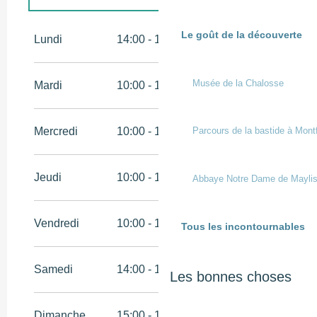
Du
5 janvier 2026
au
31 mars 2026
Le goût de la découverte
Lundi
14:00 - 19:00
Du
1 avril 2026
au
30 juin 2026
Musée de la Chalosse
Mardi
10:00 - 19:00
Du
1 septembre 2026
au
31 octobre 2026
Mercredi
10:00 - 19:00
Parcours de la bastide à Mont
Du
1 novembre 2026
au
20 décembre
2026
Jeudi
10:00 - 19:00
Abbaye Notre Dame de Mayli
Vendredi
10:00 - 19:00
Tous les incontournables
Samedi
14:00 - 19:00
Les bonnes choses
Dimanche
15:00 - 18:00