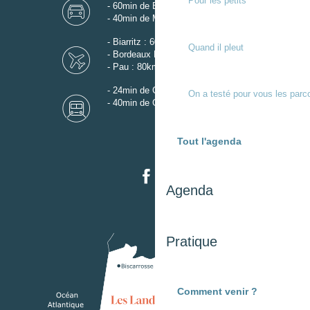
Pour les petits
- 60min de Biarritz
- 40min de Mont-de-Marsan
- Biarritz : 60km
Quand il pleut
- Bordeaux Mérignac : 110km
- Pau : 80km
- 24min de Gare de Dax
On a testé pour vous les parc
- 40min de Gare de Mont-de-Marsan
Tout l'agenda
Agenda
Pratique
Comment venir ?