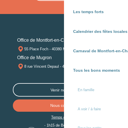
Les temps forts
Calendrier des fêtes locale
Office de Montfort-en-Chalosse
55 Place Foch - 40380 MONTFORT-EN-CHALOSSE
Carnaval de Montfort-en-Ch
Office de Mugron
8 rue Vincent Depaul - 40250 MUGRON
Tous les bons moments
Venir nous voir
En famille
Nous contacter
A voir / à faire
Temps de trajet
- 1h15 de Bordeaux