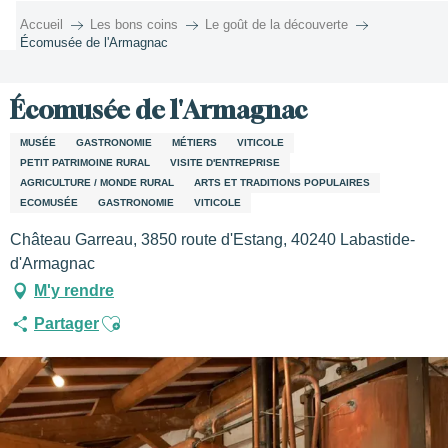
Aller
Accueil
Les bons coins
Le goût de la découverte
au
Écomusée de l'Armagnac
contenu
principal
Écomusée de l'Armagnac
MUSÉE
GASTRONOMIE
MÉTIERS
VITICOLE
PETIT PATRIMOINE RURAL
VISITE D'ENTREPRISE
AGRICULTURE / MONDE RURAL
ARTS ET TRADITIONS POPULAIRES
ECOMUSÉE
GASTRONOMIE
VITICOLE
Château Garreau, 3850 route d'Estang, 40240 Labastide-
d'Armagnac
M'y rendre
Ajouter aux favoris
Partager