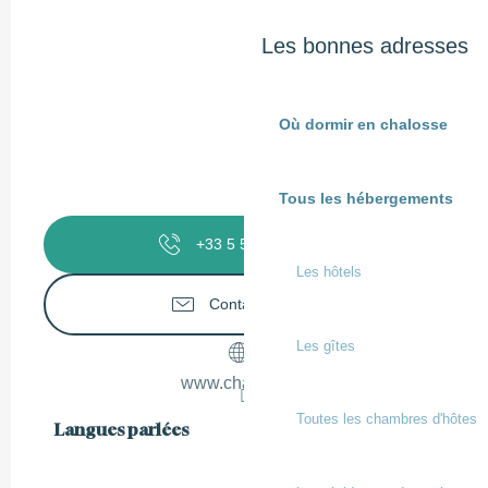
Les bonnes adresses
Où dormir en chalosse
Tous les hébergements
+33 5 58 98 58
▒▒
Les hôtels
Contactez-nous
Les gîtes
www.chalosse.fr
Toutes les chambres d'hôtes
Langues parlées
Langues parlées