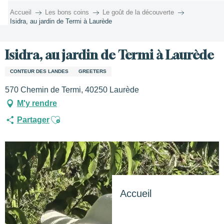
Aller
Accueil
Les bons coins
Le goût de la découverte
au
Isidra, au jardin de Termi à Laurède
contenu
principal
Isidra, au jardin de Termi à Laurède
CONTEUR DES LANDES
GREETERS
570 Chemin de Termi, 40250 Laurède
M'y rendre
Ajouter aux favoris
Partager
Accueil