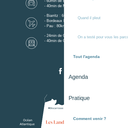
- 60min de Biarritz
- 40min de Mont-de-Marsan
- Biarritz : 60km
Quand il pleut
- Bordeaux Mérignac : 110km
- Pau : 80km
- 24min de Gare de Dax
On a testé pour vous les parc
- 40min de Gare de Mont-de-Marsan
Tout l'agenda
Agenda
Pratique
Comment venir ?