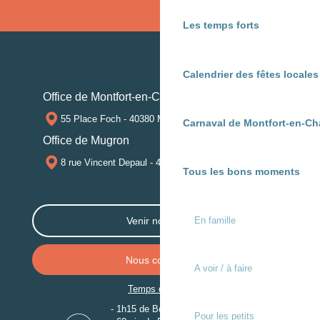
Les temps forts
Calendrier des fêtes locale
Office de Montfort-en-Chalosse
55 Place Foch - 40380 MONTFORT-EN-CHALOSSE
Carnaval de Montfort-en-Ch
Office de Mugron
8 rue Vincent Depaul - 40250 MUGRON
Tous les bons moments
En famille
Venir nous voir
Nous contacter
A voir / à faire
Temps de trajet
- 1h15 de Bordeaux
Pour les petits