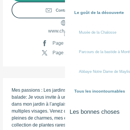
Contactez-nous
Le goût de la découverte
www.chalosse.fr
Musée de la Chalosse
Page Facebook
Parcours de la bastide à Mont
Page X
Abbaye Notre Dame de Mayli
Description
Mes passions : Les jardins et les parfums. Ma 
Tous les incontournables
balade: Je vous invite à une promenade sensorielle 
dans mon jardin à l'anglaise, un arboretum aux 
multiples visages. Venez découvrir ses allées 
Les bonnes choses
pleines de charmes, mes érables majestueux et une 
collection de plantes rares ou méconnues.