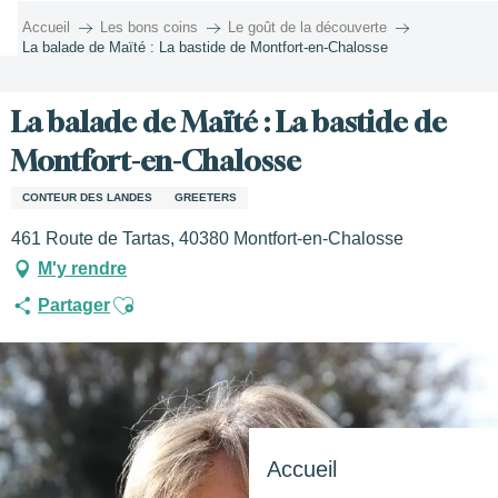
Aller
Accueil
Les bons coins
Le goût de la découverte
au
La balade de Maïté : La bastide de Montfort-en-Chalosse
contenu
principal
La balade de Maïté : La bastide de
Montfort-en-Chalosse
CONTEUR DES LANDES
GREETERS
461 Route de Tartas, 40380 Montfort-en-Chalosse
M'y rendre
Ajouter aux favoris
Partager
Accueil