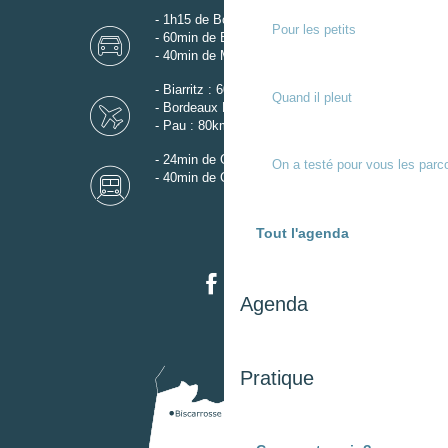
- 1h15 de Bordeaux
Pour les petits
- 60min de Biarritz
- 40min de Mont-de-Marsan
- Biarritz : 60km
Quand il pleut
- Bordeaux Mérignac : 110km
- Pau : 80km
- 24min de Gare de Dax
On a testé pour vous les parc
- 40min de Gare de Mont-de-Marsan
Tout l'agenda
Agenda
Pratique