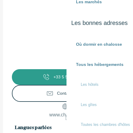
Les marchés
Les bonnes adresses
Où dormir en chalosse
Tous les hébergements
+33 5 58 98 58
▒▒
Les hôtels
Contactez-nous
Les gîtes
www.chalosse.fr
Toutes les chambres d'hôtes
Langues parlées
Langues parlées