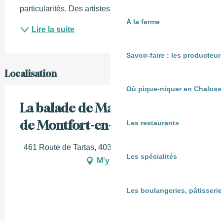
particularités. Des artistes célèbres y ont...
À la ferme
Lire la suite
Savoir-faire : les producte
Localisation
Où pique-niquer en Chaloss
La balade de Maïté : La bastide
de Montfort-en-Chalosse
Les restaurants
461 Route de Tartas, 40380 Montfort-en-Chalosse
Les spécialités
M'y rendre
Les boulangeries, pâtisserie