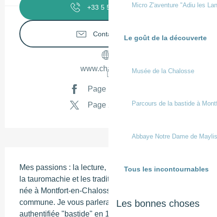
Micro Z'aventure "Adiu les Lan
+33 5 58 98 58
▒▒
Contactez-nous
Le goût de la découverte
www.chalosse.fr
Musée de la Chalosse
Page Facebook
Parcours de la bastide à Mont
Page X
Abbaye Notre Dame de Mayli
Description
Mes passions : la lecture, la musique, la randonnée, 
Tous les incontournables
la tauromachie et les traditions. Ma balade : je suis 
née à Montfort-en-Chalosse, j'y vis et j'aime cette 
commune. Je vous parlerai de son histoire (elle est 
Les bonnes choses
authentifiée "bastide" en 1987) et de ses 