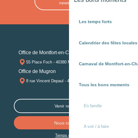
newsletter
Les temps forts
Calendrier des fêtes locale
Office de Montfort-en-Chalosse
55 Place Foch - 40380 MONTFORT-EN-CHALOSSE
Carnaval de Montfort-en-Ch
Office de Mugron
8 rue Vincent Depaul - 40250 MUGRON
Tous les bons moments
En famille
Venir nous voir
Nous contacter
A voir / à faire
Temps de trajet