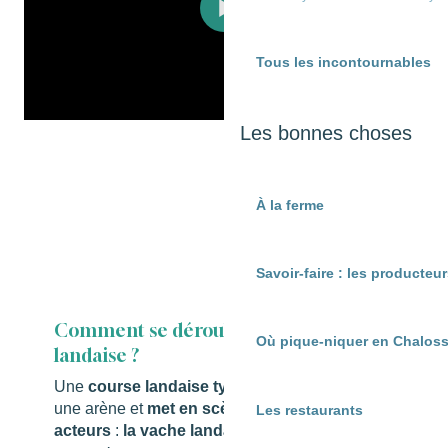
Tous les incontournables
Les bonnes choses
À la ferme
Savoir-faire : les producte
Comment se déroule une course
Où pique-niquer en Chaloss
landaise ?
Une
course landaise typique
se déroule dans
une arène et
met en scène deux principaux
Les restaurants
acteurs
:
la vache landaise et les écarteurs