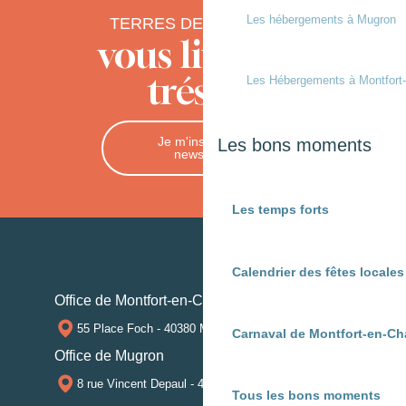
Les hébergements à Mugron
TERRES DE CHALOSSE
vous livre ses
trésors
Les Hébergements à Montfort
Je m'inscris à la
Les bons moments
newsletter
Les temps forts
Calendrier des fêtes locale
Office de Montfort-en-Chalosse
55 Place Foch - 40380 MONTFORT-EN-CHALOSSE
Carnaval de Montfort-en-Ch
Office de Mugron
8 rue Vincent Depaul - 40250 MUGRON
Tous les bons moments