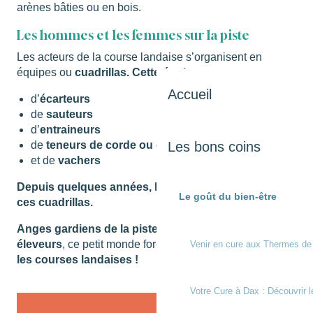
arènes bâties ou en bois.
Les hommes et les femmes sur la piste
Les acteurs de la course landaise s’organisent en
équipes ou
cuadrillas. Cette équipe se compose :
Accueil
d’
écarteurs
de
sauteurs
d’
entraineurs
Les bons coins
de
teneurs de corde ou cordiers
et de
vachers
Depuis quelques années, les femmes font partie de
Le goût du bien-être
ces cuadrillas.
Anges gardiens de la piste
,
sportifs de haut niveau
,
éleveurs
, ce petit monde force
notre admiration durant
Venir en cure aux Thermes de
les courses landaises !
Votre Cure à Dax : Découvrir l