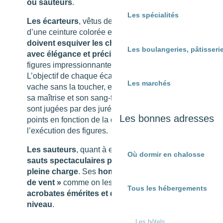
ou sauteurs
.
Les spécialités
Les écarteurs
, vêtus de blanc et souvent ornés
d’une ceinture colorée et d’un boléro chamarré,
doivent esquiver les charges de la vache
Les boulangeries, pâtisserie
avec élégance et précision.
Ils exécutent des
figures impressionnantes appelées « écarts ».
L’objectif de chaque écarteur est de frôler la
Les marchés
vache sans la toucher, en démontrant à la fois
sa maîtrise et son sang-froid. Ces performances
sont jugées par des jurés qui attribuent des
Les bonnes adresses
points en fonction de la difficulté et de
l’exécution des figures.
Les sauteurs
, quant à eux,
réalisent des
Où dormir en chalosse
sauts spectaculaires par-dessus l’animal en
pleine charge
. Ses
hommes « aux semelles
de vent »
comme on les appelle sont des
Tous les hébergements
acrobates émérites et des sportifs de haut
niveau
.
Les hôtels