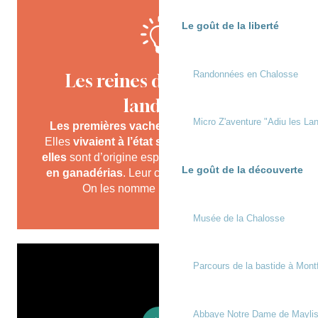
Le goût de la liberté
Randonnées en Chalosse
Les reines de la course
landaise
Micro Z'aventure "Adiu les Lan
Les premières vaches
étaient les marines.
Elles
vivaient à l’état sauvage
.
Aujourd’hui
,
elles
sont d’origine espagnole et
sont élevées
Le goût de la découverte
en ganadérias
. Leur carrière débute à 3 ans.
On les nomme les
coursières
.
Musée de la Chalosse
Parcours de la bastide à Mont
Abbaye Notre Dame de Mayli