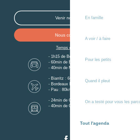
En famille
Venir nous voir
Nous contacter
A voir / à faire
Temps de trajet
- 1h15 de Bordeaux
Pour les petits
- 60min de Biarritz
- 40min de Mont-de-Marsan
- Biarritz : 60km
Quand il pleut
- Bordeaux Mérignac : 110km
- Pau : 80km
- 24min de Gare de Dax
On a testé pour vous les parc
- 40min de Gare de Mont-de-Marsan
Tout l'agenda