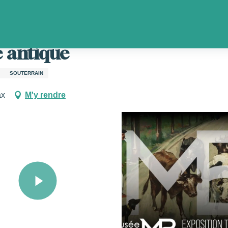
Musée de Borda et Site antique
e antique
SOUTERRAIN
ax
M'y rendre