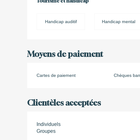
Tourisme et handicap
Tourisme et handicap
Handicap auditif
Handicap mental
Moyens de paiement
Cartes de paiement
Chèques banc
Clientèles acceptées
Individuels
Groupes