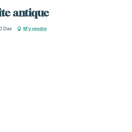
ite antique
00 Dax
M'y rendre