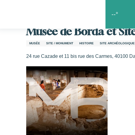
Aller
Accueil
Les bons coins
Le goût de la découverte
au
--°
contenu
principal
Musée de Borda et Sit
s
MUSÉE
SITE / MONUMENT
HISTOIRE
SITE ARCHÉOLOGIQUE
24 rue Cazade et 11 bis rue des Carmes, 40100 D