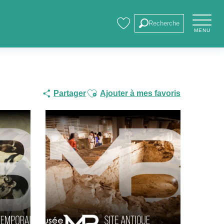
Recherche
MENU
Voir les favoris
Ajouter aux favoris
Partager
Ajouter à mes favoris