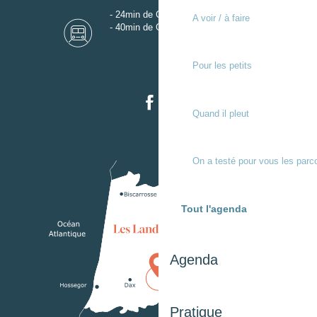
- 24min de Gare de Dax
A voir / à faire
- 40min de Gare de Mont-de-Marsan
Pour les petits
Quand il pleut
On a testé pour vous les parc
Tout l'agenda
Agenda
Pratique