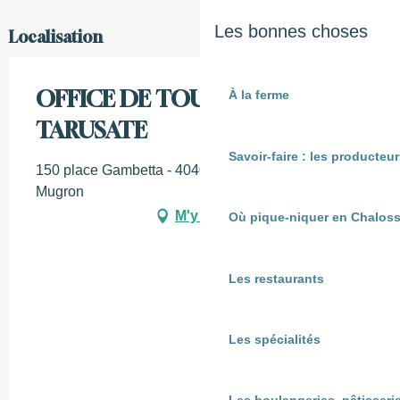
Les bonnes choses
Localisation
OFFICE DE TOURISME PAYS
À la ferme
TARUSATE
Savoir-faire : les producte
150 place Gambetta - 40400 TARTAS, 40250
Mugron
M'y rendre
Où pique-niquer en Chaloss
Les restaurants
Les spécialités