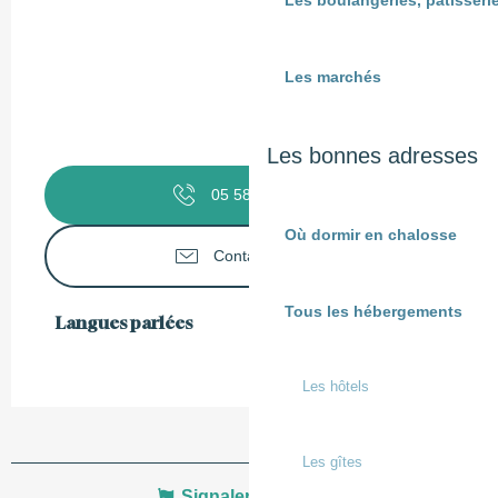
Les boulangeries, pâtisserie
Les marchés
Les bonnes adresses
05 58 57 96
▒▒
Où dormir en chalosse
Contactez-nous
Tous les hébergements
Langues parlées
Langues parlées
Les hôtels
Les gîtes
Signaler une erreur