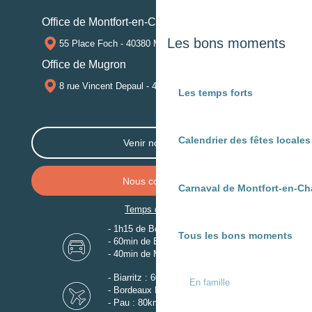
Office de Montfort-en-Chalosse
Les bons moments
55 Place Foch - 40380 MONTFORT-EN-CHALOSSE
Office de Mugron
8 rue Vincent Depaul - 40250 MUGRON
Les temps forts
Calendrier des fêtes locale
Venir nous voir
Nous contacter
Carnaval de Montfort-en-Ch
Temps de trajet
- 1h15 de Bordeaux
Tous les bons moments
- 60min de Biarritz
- 40min de Mont-de-Marsan
- Biarritz : 60km
En famille
- Bordeaux Mérignac : 110km
- Pau : 80km