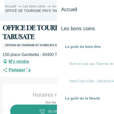
Aller
Accueil
Les bons coins
Le goût de la découverte
Accueil
au
OFFICE DE TOURISME PAYS TARUSATE
contenu
principal
OFFICE DE TOURISME PAYS
Les bons coins
TARUSATE
OFFICES DE TOURISME ET SYNDICATS D'INITIATIVE
Le goût du bien-être
150 place Gambetta - 40400 TARTAS, 40250 Mugron
M'y rendre
Venir en cure aux Thermes de
Ajouter aux favoris
Partager
Votre Cure à Dax : Découvrir l
Ouverture et coordonnées
Horaires non définis
Le goût de la liberté
Voir les horaires
05 58 57 96
▒▒