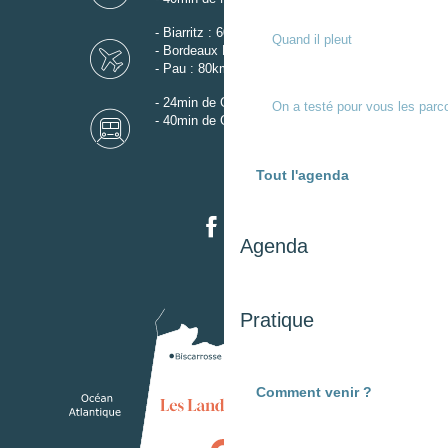
- Biarritz : 60km
Quand il pleut
- Bordeaux Mérignac : 110km
- Pau : 80km
- 24min de Gare de Dax
On a testé pour vous les parc
- 40min de Gare de Mont-de-Marsan
Tout l'agenda
Agenda
Pratique
Comment venir ?