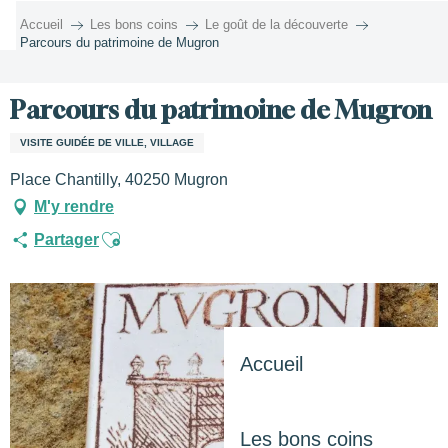
Aller
Accueil
Les bons coins
Le goût de la découverte
au
Parcours du patrimoine de Mugron
contenu
principal
Parcours du patrimoine de Mugron
VISITE GUIDÉE DE VILLE, VILLAGE
Place Chantilly, 40250 Mugron
M'y rendre
Ajouter aux favoris
Partager
Accueil
Les bons coins