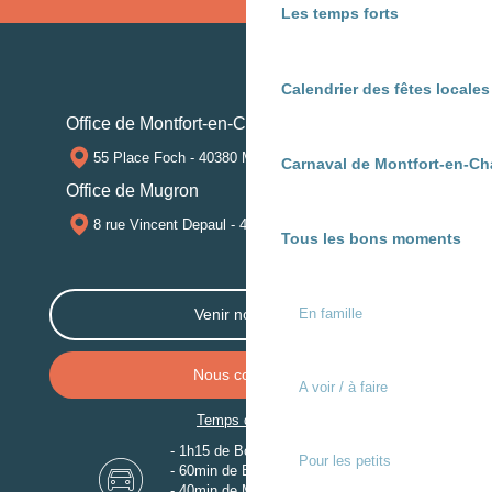
Les temps forts
Calendrier des fêtes locale
Office de Montfort-en-Chalosse
55 Place Foch - 40380 MONTFORT-EN-CHALOSSE
Carnaval de Montfort-en-Ch
Office de Mugron
8 rue Vincent Depaul - 40250 MUGRON
Tous les bons moments
En famille
Venir nous voir
Nous contacter
A voir / à faire
Temps de trajet
- 1h15 de Bordeaux
Pour les petits
- 60min de Biarritz
- 40min de Mont-de-Marsan