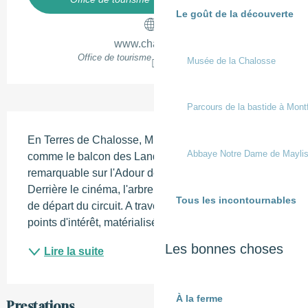
Le goût de la découverte
www.chalosse.fr
Office de tourisme Terres de Chalosse
Musée de la Chalosse
Parcours de la bastide à Mont
Description
En Terres de Chalosse, Mugron, ville considérée 
Abbaye Notre Dame de Mayli
comme le balcon des Landes, offre un point de vue 
remarquable sur l'Adour depuis la place Chantilly. 
Derrière le cinéma, l'arbre de la liberté est le point 
Tous les incontournables
de départ du circuit. A travers un parcours de 20 
points d'intérêt, matérialisés par des...
Les bonnes choses
Lire la suite
À la ferme
Prestations