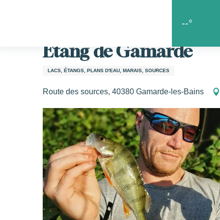
Aller
Accueil
Les bons coins
Le goût de la liberté
Etang
au
--°
contenu
principal
Etang de Gamarde
s
LACS, ÉTANGS, PLANS D'EAU, MARAIS, SOURCES
Route des sources, 40380 Gamarde-les-Bains