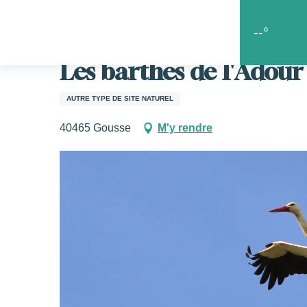
Aller
Accueil
Les bons coins
Le goût de la liberté
Les b
au
--°
contenu
principal
Les barthes de l'Adour
s
AUTRE TYPE DE SITE NATUREL
40465 Gousse
M'y rendre