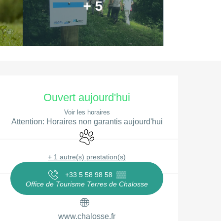
+ 5
Ouverture et coordonnées
Ouvert aujourd'hui
Voir les horaires
Attention: Horaires non garantis aujourd'hui
Animaux acceptés
+ 1 autre(s) prestation(s)
+33 5 58 98 58
▒▒
Office de Tourisme Terres de Chalosse
www.chalosse.fr