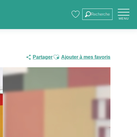
Recherche
MENU
Voir les favoris
Ajouter aux favoris
Partager
Ajouter à mes favoris