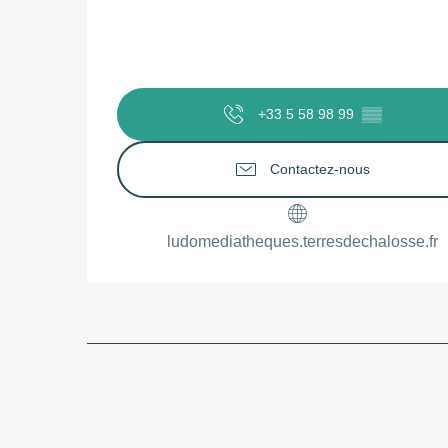
+33 5 58 98 99
▒▒
Contactez-nous
ludomediatheques.terresdechalosse.fr