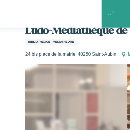
Aller
Accueil
Les bons coins
Le goût de la liberté
Ludo-
au
--°
contenu
principal
Ludo-Médiathèque de 
s
BIBLIOTHÈQUE - MÉDIATHÈQUE
24 bis place de la mairie, 40250 Saint-Aubin
M