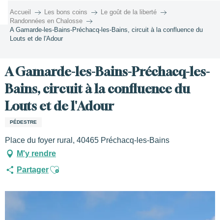
Aller
Accueil
Les bons coins
Le goût de la liberté
au
Randonnées en Chalosse
contenu
A Gamarde-les-Bains-Préchacq-les-Bains, circuit à la confluence du
Louts et de l'Adour
principal
A Gamarde-les-Bains-Préchacq-les-
Bains, circuit à la confluence du
Louts et de l'Adour
PÉDESTRE
Place du foyer rural, 40465 Préchacq-les-Bains
M'y rendre
Ajouter aux favoris
Partager