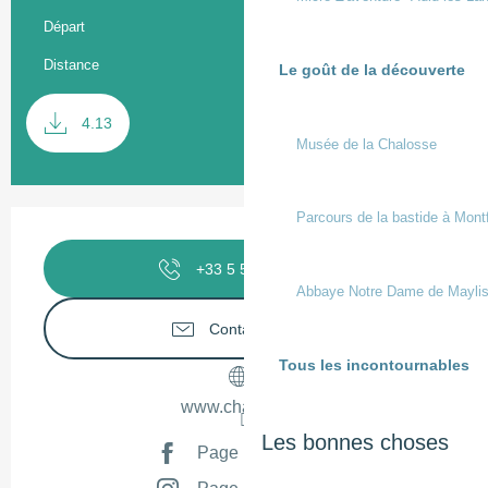
Informations pratiques
Départ
Préchacq-les-Bains
Distance
20.2 km
Le goût de la découverte
Documentation
SECTI
4.13
Musée de la Chalosse
Ouverture et coordonnées
Parcours de la bastide à Mont
+33 5 58 98 58
▒▒
Abbaye Notre Dame de Mayli
Contactez-nous
Tous les incontournables
www.chalosse.fr
Les bonnes choses
Page Facebook