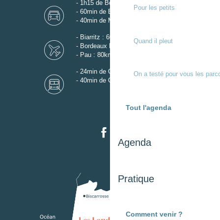
- 1h15 de Bordeaux
Pour les petits
- 60min de Biarritz
- 40min de Mont-de-Marsan
- Biarritz : 60km
Quand il pleut
- Bordeaux Mérignac : 110km
- Pau : 80km
- 24min de Gare de Dax
On a testé pour vous les parc
- 40min de Gare de Mont-de-Marsan
Tout l'agenda
Agenda
Pratique
Comment venir ?