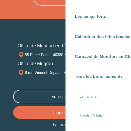
Les temps forts
Calendrier des fêtes locale
Office de Montfort-en-Chalosse
55 Place Foch - 40380 MONTFORT-EN-CHALOSSE
Carnaval de Montfort-en-Ch
Office de Mugron
8 rue Vincent Depaul - 40250 MUGRON
Tous les bons moments
En famille
Venir nous voir
Nous contacter
A voir / à faire
Temps de trajet