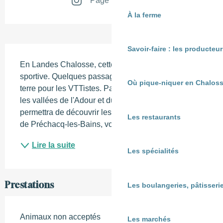
Page Instagram
À la ferme
Description
Savoir-faire : les producte
En Landes Chalosse, cette boucle est plutôt 
sportive. Quelques passages nécessitent un pied à 
Où pique-niquer en Chaloss
terre pour les VTTistes. Parcours varié dominé par 
les vallées de l'Adour et du Louts. Ce circuit vous 
permettra de découvrir les rives du Louts et la forêt 
Les restaurants
de Préchacq-les-Bains, vous passerez par des...
Lire la suite
Les spécialités
Prestations
Les boulangeries, pâtisserie
Animaux non acceptés
Les marchés