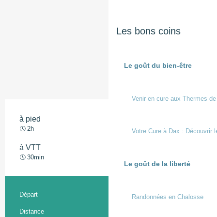
Les bons coins
Le goût du bien-être
Venir en cure aux Thermes de
à pied
Facile
2h
Votre Cure à Dax : Découvrir l
à VTT
Très facile
30min
Le goût de la liberté
Informations pratiques
Départ
Montfort-en-Chalosse
Randonnées en Chalosse
Distance
10.8 km