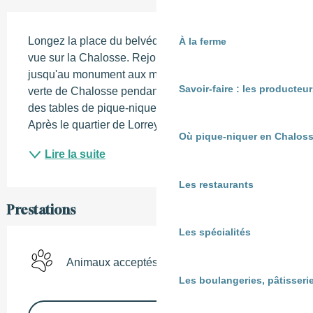
Description
Longez la place du belvédère et admirez le point de 
À la ferme
vue sur la Chalosse. Rejoignez l'avenue de la gare 
jusqu'au monument aux morts pour rattraper la voie 
Savoir-faire : les producte
verte de Chalosse pendant 1,6 km. Vous trouverez 
des tables de pique-nique à l'ombre des arbres. 
Après le quartier de Lorreyte, le chemin enherbé...
Où pique-niquer en Chaloss
Lire la suite
Les restaurants
Prestations
Les spécialités
Animaux acceptés
Les boulangeries, pâtisserie