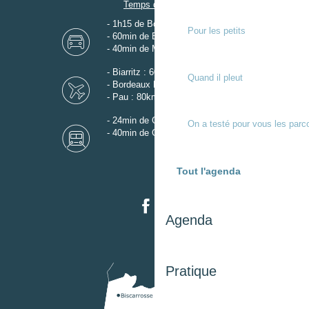
Temps de trajet
- 1h15 de Bordeaux
Pour les petits
- 60min de Biarritz
- 40min de Mont-de-Marsan
- Biarritz : 60km
Quand il pleut
- Bordeaux Mérignac : 110km
- Pau : 80km
- 24min de Gare de Dax
On a testé pour vous les parc
- 40min de Gare de Mont-de-Marsan
Tout l'agenda
Agenda
Pratique