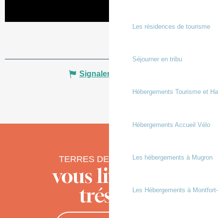
Les résidences de tourisme
Séjourner en tribu
Signaler une erreur
Hébergements Tourisme et Ha
Hébergements Accueil Vélo
Les hébergements à Mugron
TERRES DE CHALOSSE
vous livre ses
trésors
Les Hébergements à Montfort