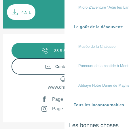
Documentation
Micro Z'aventure "Adiu les Lan
SECTI
4.5.1
Le goût de la découverte
Ouverture et coordonnées
Musée de la Chalosse
+33 5 58 98 58
▒▒
Parcours de la bastide à Mont
Contactez-nous
Abbaye Notre Dame de Mayli
www.chalosse.fr
Page Facebook
Tous les incontournables
Page Instagram
Les bonnes choses