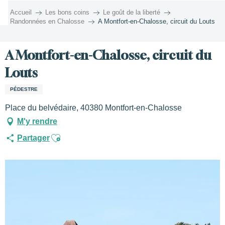
Aller
Accueil
Les bons coins
Le goût de la liberté
au
Randonnées en Chalosse
A Montfort-en-Chalosse, circuit du Louts
contenu
principal
A Montfort-en-Chalosse, circuit du
Louts
PÉDESTRE
Place du belvédaire, 40380 Montfort-en-Chalosse
M'y rendre
Ajouter aux favoris
Partager