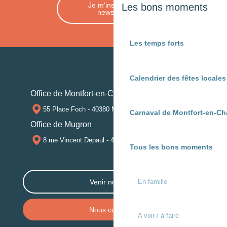
Je m'inscris à la
Les bons moments
newsletter
Les temps forts
Calendrier des fêtes locale
Office de Montfort-en-Chalosse
55 Place Foch - 40380 MONTFORT-EN-CHALOSSE
Carnaval de Montfort-en-Ch
Office de Mugron
8 rue Vincent Depaul - 40250 MUGRON
Tous les bons moments
En famille
Venir nous voir
Nous contacter
A voir / à faire