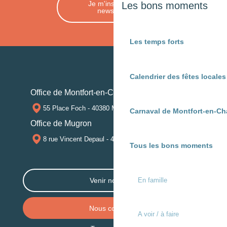
Je m'inscris à la
Les bons moments
newsletter
Les temps forts
Calendrier des fêtes locale
Office de Montfort-en-Chalosse
55 Place Foch - 40380 MONTFORT-EN-CHALOSSE
Carnaval de Montfort-en-Ch
Office de Mugron
8 rue Vincent Depaul - 40250 MUGRON
Tous les bons moments
En famille
Venir nous voir
Nous contacter
A voir / à faire