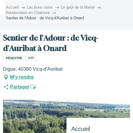
Aller
Accueil
Les bons coins
Le goût de la liberté
au
Randonnées en Chalosse
contenu
Sentier de l'Adour : de Vicq-d'Auribat à Onard
principal
Sentier de l'Adour : de Vicq-
d'Auribat à Onard
PÉDESTRE
VTT
Digue, 40380 Vicq-d'Auribat
M'y rendre
Ajouter aux favoris
Partager
Accueil