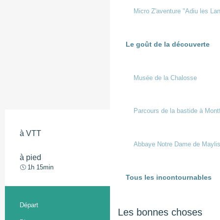
Micro Z'aventure "Adiu les Lan
Le goût de la découverte
Musée de la Chalosse
Parcours de la bastide à Mont
à VTT
Moyen
Abbaye Notre Dame de Mayli
à pied
Facile
1h 15min
Tous les incontournables
Informations pratiques
Départ
Vicq-d'Auribat
Les bonnes choses