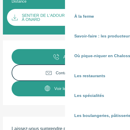
Distance
8.0 km
Documentation
SENTIER DE L'ADOUR : DE VICQ D'AURIBAT
À la ferme
SECTI
À ONARD
Savoir-faire : les producte
Ouverture et coordonnées
Où pique-niquer en Chaloss
Appeler
Contactez-nous
Les restaurants
Voir les sites web
Les spécialités
Les boulangeries, pâtisserie
Description
Laissez-vous surprendre par la boucle thématique 