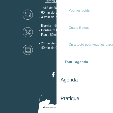
Temps de trajet
- 1h15 de Bordeaux
Pour les petits
- 60min de Biarritz
- 40min de Mont-de-Marsan
- Biarritz : 60km
Quand il pleut
- Bordeaux Mérignac : 110km
- Pau : 80km
- 24min de Gare de Dax
On a testé pour vous les parc
- 40min de Gare de Mont-de-Marsan
Tout l'agenda
Agenda
Pratique