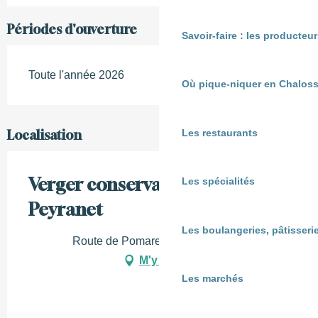
Périodes d'ouverture
Savoir-faire : les producte
Toute l'année 2026
Où pique-niquer en Chaloss
Les restaurants
Localisation
Verger conservatoire de
Les spécialités
Peyranet
Les boulangeries, pâtisserie
Route de Pomarez, 40250 Mugron
M'y rendre
Les marchés