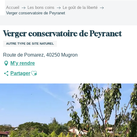
Aller
Accueil
Les bons coins
Le goût de la liberté
au
Verger conservatoire de Peyranet
contenu
principal
Verger conservatoire de Peyranet
AUTRE TYPE DE SITE NATUREL
Route de Pomarez, 40250 Mugron
M'y rendre
Ajouter aux favoris
Partager