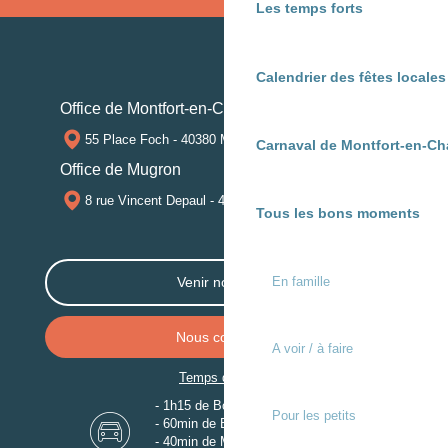
Les temps forts
Calendrier des fêtes locale
Office de Montfort-en-Chalosse
55 Place Foch - 40380 MONTFORT-EN-CHALOSSE
Carnaval de Montfort-en-Ch
Office de Mugron
8 rue Vincent Depaul - 40250 MUGRON
Tous les bons moments
En famille
Venir nous voir
Nous contacter
A voir / à faire
Temps de trajet
- 1h15 de Bordeaux
Pour les petits
- 60min de Biarritz
- 40min de Mont-de-Marsan