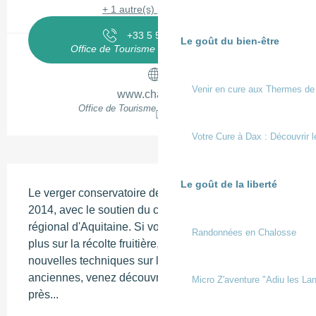
+ 1 autre(s) prestation(s)
+33 5 58 98 58
▒▒
Le goût du bien-être
Office de Tourisme Terres de Chalosse
Venir en cure aux Thermes de
www.chalosse.fr
Office de Tourisme Terres de Chalosse
Votre Cure à Dax : Découvrir l
Description
Le goût de la liberté
Le verger conservatoire de Mugron a été créé en 
2014, avec le soutien du conservatoire végétal 
régional d'Aquitaine. Si vous souhaitez en savoir 
Randonnées en Chalosse
plus sur la récolte fruitière, ou encore apprendre de 
nouvelles techniques sur la récolte de variétés 
anciennes, venez découvrir ce verger à Mugron, 
Micro Z'aventure "Adiu les Lan
près...