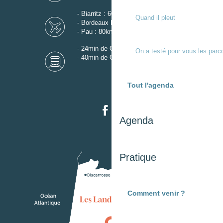
- Biarritz : 60km
Quand il pleut
- Bordeaux Mérignac : 110km
- Pau : 80km
- 24min de Gare de Dax
On a testé pour vous les parc
- 40min de Gare de Mont-de-Marsan
Tout l'agenda
Agenda
Pratique
Comment venir ?