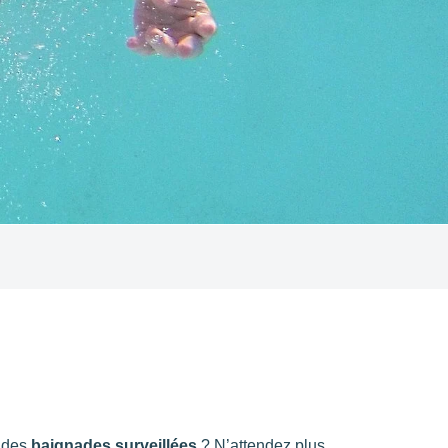
oris
 des
baignades surveillées
? N’attendez plus,