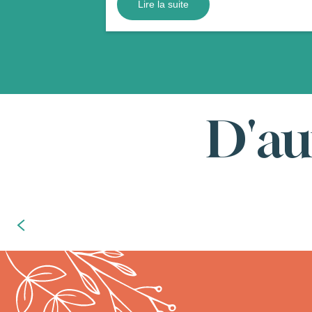
Lire la suite
D'au
Venir en cure aux Thermes de