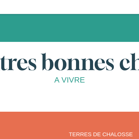
tres bonnes c
A VIVRE
 Préchacq-les-Bains
TERRES DE CHALOSSE