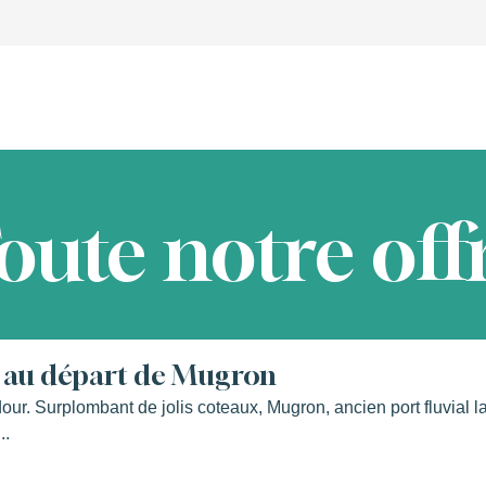
oute notre off
s au départ de Mugron
dour. Surplombant de jolis coteaux, Mugron, ancien port fluvial l
..