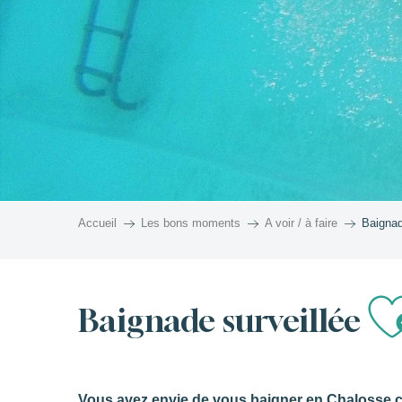
Accueil
Les bons moments
A voir / à faire
Baignad
A
Baignade surveillée
Vous avez envie de vous baigner en Chalosse c