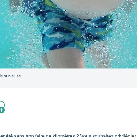
e surveillée
jouter aux fav
et été
sans trop faire de kilomètres ? Vous souhaitez privilégier