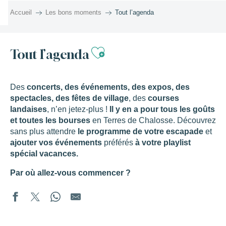
Aller
Accueil
Les bons moments
Tout l’agenda
au
contenu
principal
Ajouter aux favor
Tout l’agenda
Des
concerts, des événements, des expos, des
spectacles, des fêtes de village
, des
courses
landaises
, n’en jetez-plus !
Il y en a pour tous les goûts
et toutes les bourses
en Terres de Chalosse. Découvrez
sans plus attendre
le programme de votre escapade
et
ajouter vos événements
préférés
à votre playlist
spécial vacances.
Par où allez-vous commencer ?