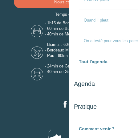
Nous contacter
Temps de trajet
Quand il pleut
- 1h15 de Bordeaux
- 60min de Biarritz
- 40min de Mont-de-Marsan
On a testé pour vous les parc
- Biarritz : 60km
- Bordeaux Mérignac : 110km
- Pau : 80km
Tout l'agenda
- 24min de Gare de Dax
- 40min de Gare de Mont-de-Marsan
Agenda
Pratique
Comment venir ?