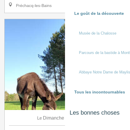
Préchacq-les-Bains
Le goût de la découverte
Musée de la Chalosse
Parcours de la bastide à Mont
Abbaye Notre Dame de Mayli
Tous les incontournables
Les bonnes choses
9
Le
Dimanche
Août
à 9:30