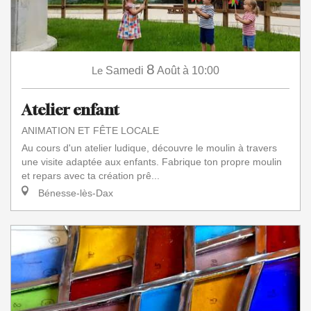
8
Le
Samedi
Août
à 10:00
Atelier enfant
ANIMATION ET FÊTE LOCALE
Au cours d'un atelier ludique, découvre le moulin à travers
une visite adaptée aux enfants. Fabrique ton propre moulin
et repars avec ta création prê...
Bénesse-lès-Dax