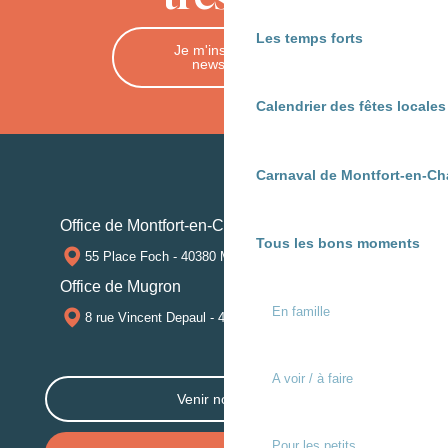
Les temps forts
Je m'inscris à la
newsletter
Calendrier des fêtes locale
Carnaval de Montfort-en-Ch
Office de Montfort-en-Chalosse
Tous les bons moments
55 Place Foch - 40380 MONTFORT-EN-CHALOSSE
Office de Mugron
En famille
8 rue Vincent Depaul - 40250 MUGRON
A voir / à faire
Venir nous voir
Pour les petits