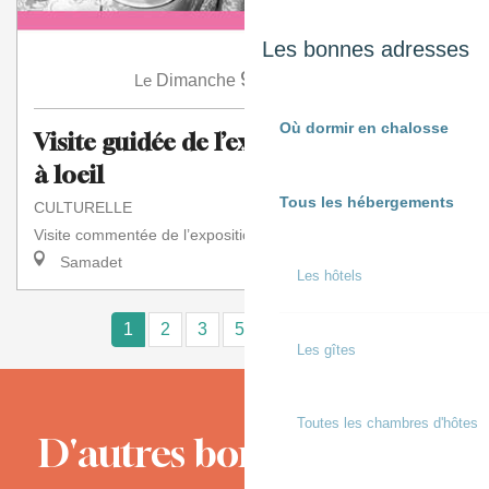
Les bonnes adresses
9
Le
Dimanche
Août
à 16:00
Où dormir en chalosse
Visite guidée de l’exposition Manger
à loeil
Tous les hébergements
CULTURELLE
Visite commentée de l’exposition " Mangerà l'œil"
Samadet
Les hôtels
1
2
3
5+
10+
15
❯
❯❯
Les gîtes
Toutes les chambres d'hôtes
D'autres bons moments