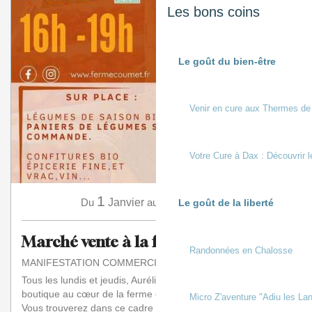
Les bons coins
Le goût du bien-être
Venir en cure aux Thermes de
Votre Cure à Dax : Découvrir l
1
31
Du
Janvier
au
Décembre
Le goût de la liberté
Marché vente à la ferme
Randonnées en Chalosse
MANIFESTATION COMMERCIALE
Tous les lundis et jeudis, Aurélie vous accueille dans sa
boutique au cœur de la ferme en maraîchage biologique.
Micro Z'aventure "Adiu les Lan
Vous trouverez dans ce cadre agréable...