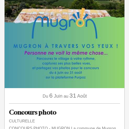
6
31
Du
Juin
au
Août
Concours photo
CULTURELLE
CONCOURS PHOTO - MUGRON La commune de Mugron