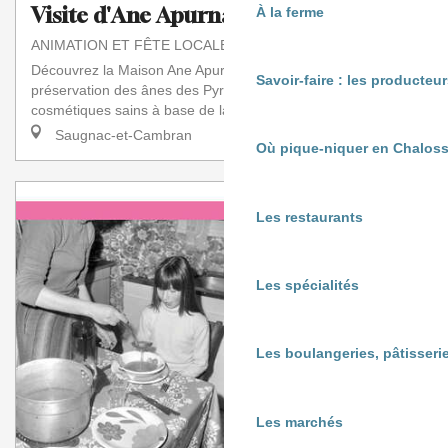
Visite d'Ane Apurna
À la ferme
ANIMATION ET FÊTE LOCALE
Découvrez la Maison Ane Apurna : un lieu unique dédié à la
Savoir-faire : les producte
préservation des ânes des Pyrénées et à la fabrication de
cosmétiques sains à base de lait...
Saugnac-et-Cambran
Où pique-niquer en Chaloss
Les restaurants
Les spécialités
Les boulangeries, pâtisserie
Les marchés