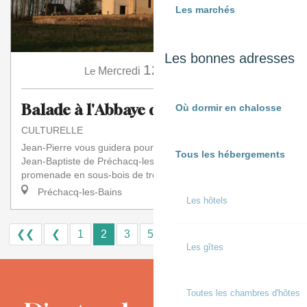
Les marchés
Les bonnes adresses
12
Le
Mercredi
Août
à 15:30
Balade à l'Abbaye de Divielle
Où dormir en chalosse
CULTURELLE
Jean-Pierre vous guidera pour la visite de l’église Saint-
Tous les hébergements
Jean-Baptiste de Préchacq-les-Bains. Puis, au cours d’une
promenade en sous-bois de trois ki...
Préchacq-les-Bains
Les hôtels
❮❮
❮
1
2
3
5+
10+
15
❯
❯❯
Les gîtes
Toutes les chambres d'hôtes