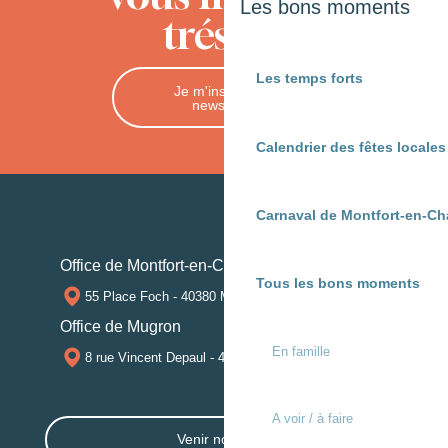
Les bons moments
trésors
Les temps forts
Je m'inscris à la
newsletter
Calendrier des fêtes locale
Carnaval de Montfort-en-Ch
Office de Montfort-en-Chalosse
Tous les bons moments
55 Place Foch - 40380 MONTFORT-EN-CHALOSSE
Office de Mugron
En famille
8 rue Vincent Depaul - 40250 MUGRON
A voir / à faire
Venir nous voir