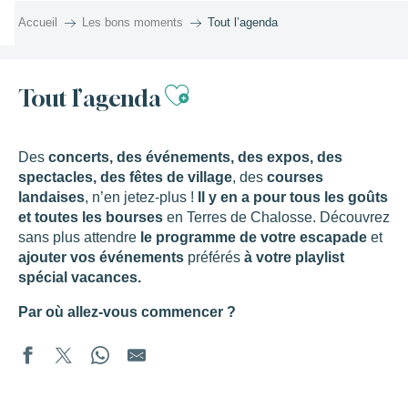
Aller
Accueil
Les bons moments
Tout l’agenda
au
contenu
principal
Ajouter aux favor
Tout l’agenda
Des
concerts, des événements, des expos, des
spectacles, des fêtes de village
, des
courses
landaises
, n’en jetez-plus !
Il y en a pour tous les goûts
et toutes les bourses
en Terres de Chalosse. Découvrez
sans plus attendre
le programme de votre escapade
et
ajouter vos événements
préférés
à votre playlist
spécial vacances.
Par où allez-vous commencer ?