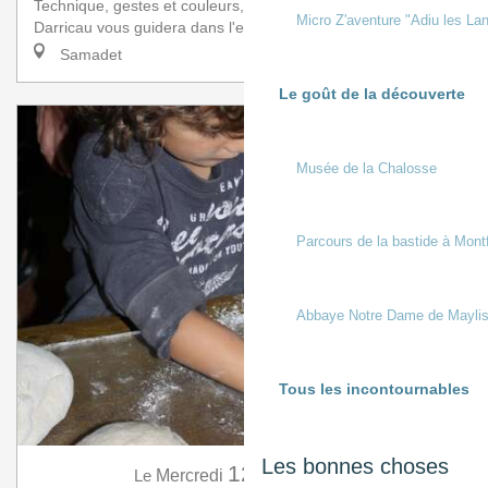
Technique, gestes et couleurs, la plasticienne Agnès
Micro Z'aventure "Adiu les Lan
Darricau vous guidera dans l'explora...
Samadet
Le goût de la découverte
Musée de la Chalosse
Parcours de la bastide à Mont
Abbaye Notre Dame de Mayli
Tous les incontournables
Les bonnes choses
12
Le
Mercredi
Août
à 10:30