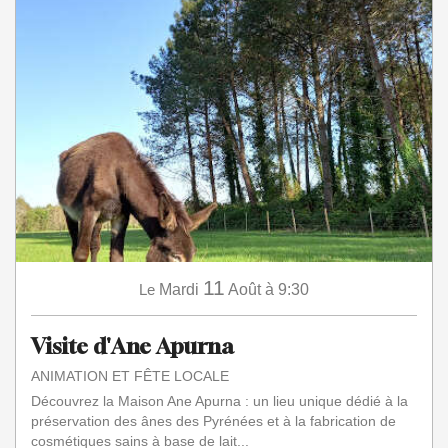
11
Le
Mardi
Août
à 9:30
Visite d'Ane Apurna
ANIMATION ET FÊTE LOCALE
Découvrez la Maison Ane Apurna : un lieu unique dédié à la
préservation des ânes des Pyrénées et à la fabrication de
cosmétiques sains à base de lait...