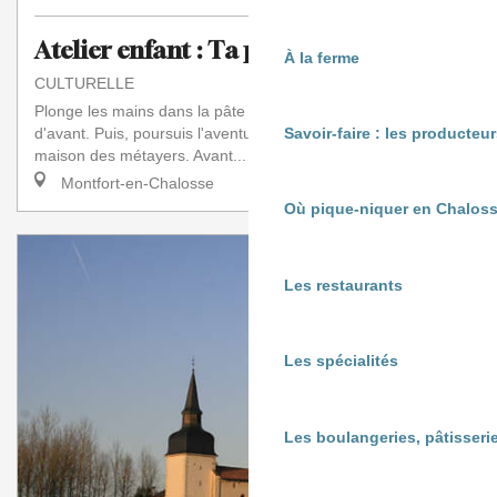
Atelier enfant : Ta pâte à pain
À la ferme
CULTURELLE
Plonge les mains dans la pâte à pain pour découvrir la vie
d'avant. Puis, poursuis l'aventure dans le passé en visitant la
Savoir-faire : les producte
maison des métayers. Avant...
Montfort-en-Chalosse
Où pique-niquer en Chaloss
Les restaurants
Les spécialités
Les boulangeries, pâtisserie