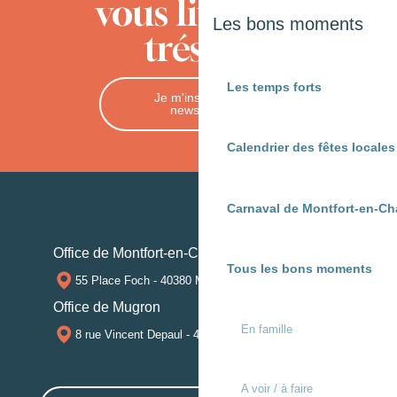
vous livre ses
Les bons moments
trésors
Les temps forts
Je m'inscris à la
newsletter
Calendrier des fêtes locale
Carnaval de Montfort-en-Ch
Office de Montfort-en-Chalosse
Tous les bons moments
55 Place Foch - 40380 MONTFORT-EN-CHALOSSE
Office de Mugron
En famille
8 rue Vincent Depaul - 40250 MUGRON
A voir / à faire