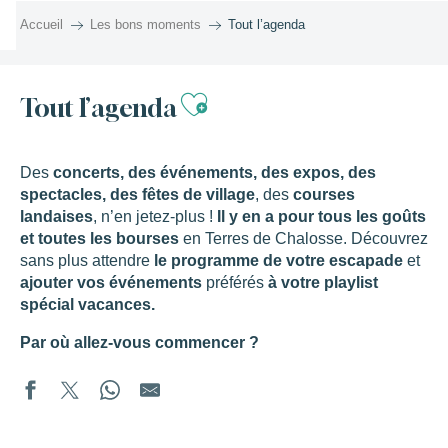
Aller
Accueil
Les bons moments
Tout l’agenda
au
contenu
principal
Ajouter aux favor
Tout l’agenda
Des
concerts, des événements, des expos, des
spectacles, des fêtes de village
, des
courses
landaises
, n’en jetez-plus !
Il y en a pour tous les goûts
et toutes les bourses
en Terres de Chalosse. Découvrez
sans plus attendre
le programme de votre escapade
et
ajouter vos événements
préférés
à votre playlist
spécial vacances.
Par où allez-vous commencer ?