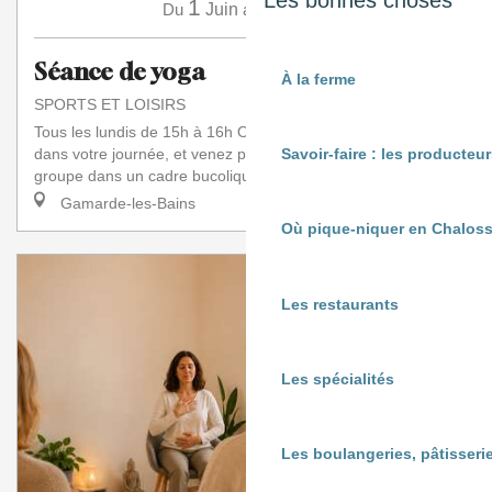
Les bonnes choses
1
16
Du
Juin
au
Août
Séance de yoga
À la ferme
SPORTS ET LOISIRS
Tous les lundis de 15h à 16h Offrez-vous une parenthèse
dans votre journée, et venez pratiquer le Hatha Yoga en petit
Savoir-faire : les producte
groupe dans un cadre bucolique....
Gamarde-les-Bains
Où pique-niquer en Chaloss
Les restaurants
Les spécialités
Les boulangeries, pâtisserie