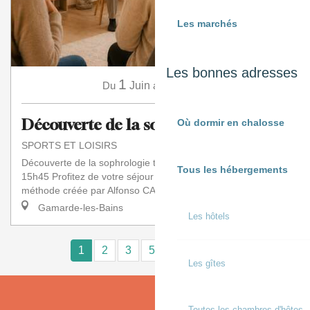
Les marchés
Les bonnes adresses
1
16
Du
Juin
au
Août
Découverte de la sophrologie
Où dormir en chalosse
SPORTS ET LOISIRS
Découverte de la sophrologie tous les mardis de 15h à
Tous les hébergements
15h45 Profitez de votre séjour pour découvrir la Sophrologie,
méthode créée par Alfonso CAYCEDO...
Gamarde-les-Bains
Les hôtels
1
2
3
5+
10+
16
❯
❯❯
Les gîtes
Toutes les chambres d'hôtes