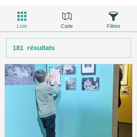
Liste
Carte
Filtres
181
résultats