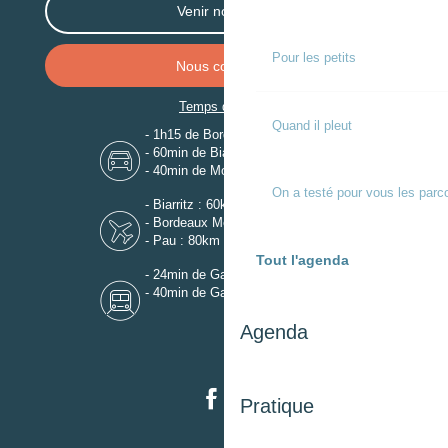
Venir nous voir
Pour les petits
Nous contacter
Temps de trajet
Quand il pleut
- 1h15 de Bordeaux
- 60min de Biarritz
- 40min de Mont-de-Marsan
On a testé pour vous les parc
- Biarritz : 60km
- Bordeaux Mérignac : 110km
- Pau : 80km
Tout l'agenda
- 24min de Gare de Dax
- 40min de Gare de Mont-de-Marsan
Agenda
Pratique