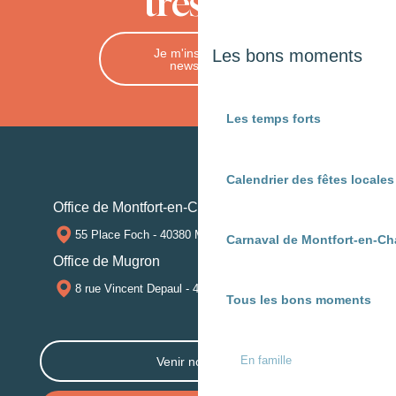
trésors
Je m'inscris à la
Les bons moments
newsletter
Les temps forts
Calendrier des fêtes locale
Office de Montfort-en-Chalosse
55 Place Foch - 40380 MONTFORT-EN-CHALOSSE
Carnaval de Montfort-en-Ch
Office de Mugron
8 rue Vincent Depaul - 40250 MUGRON
Tous les bons moments
En famille
Venir nous voir