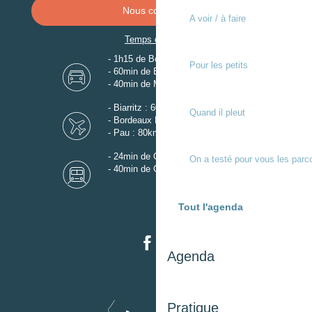
Nous contacter
A voir / à faire
Temps de trajet
- 1h15 de Bordeaux
Pour les petits
- 60min de Biarritz
- 40min de Mont-de-Marsan
- Biarritz : 60km
Quand il pleut
- Bordeaux Mérignac : 110km
- Pau : 80km
- 24min de Gare de Dax
On a testé pour vous les parc
- 40min de Gare de Mont-de-Marsan
Tout l'agenda
Agenda
Pratique