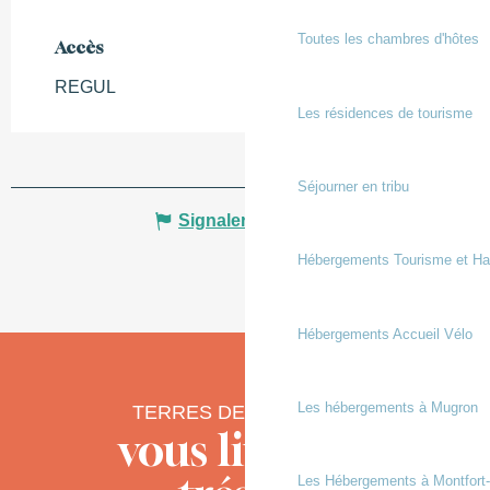
Toutes les chambres d'hôtes
Accès
Accès
REGUL
Les résidences de tourisme
Séjourner en tribu
Signaler une erreur
Hébergements Tourisme et Ha
Hébergements Accueil Vélo
Les hébergements à Mugron
TERRES DE CHALOSSE
vous livre ses
Les Hébergements à Montfort