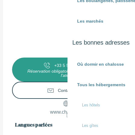
Les boulangeries, pâtisserie
Les marchés
Les bonnes adresses
Où dormir en chalosse
+33 5 58 98 69
▒▒
Réservation obligatoire jusqu'à la veille de
l'atelier
Tous les hébergements
Contactez-nous
Les hôtels
www.chalosse.fr
Langues parlées
Langues parlées
Les gîtes