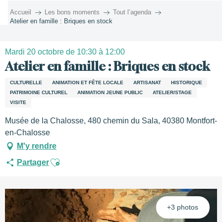
Aller
Accueil
Les bons moments
Tout l’agenda
au
Atelier en famille : Briques en stock
contenu
principal
Mardi 20 octobre de 10:30 à 12:00
Atelier en famille : Briques en stock
CULTURELLE
ANIMATION ET FÊTE LOCALE
ARTISANAT
HISTORIQUE
PATRIMOINE CULTUREL
ANIMATION JEUNE PUBLIC
ATELIER/STAGE
VISITE
Musée de la Chalosse, 480 chemin du Sala, 40380 Montfort-
en-Chalosse
M'y rendre
Ajouter aux favoris
Partager
+3 photos