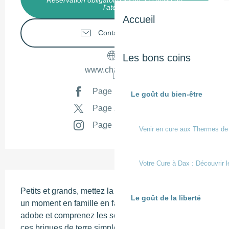
Réservation obligatoire jusqu'à la veille de
l'atelier
Accueil
Contactez-nous
Les bons coins
www.chalosse.fr
Page Facebook
Le goût du bien-être
Page X
Page Instagram
Venir en cure aux Thermes de
Votre Cure à Dax : Découvrir l
Description
Petits et grands, mettez la main à la terre ! Partagez 
Le goût de la liberté
un moment en famille en façonnant votre propre 
adobe et comprenez les secrets de fabrication de 
ces briques de terre simples, solides… et durables. 