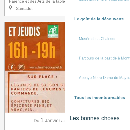
Faïence et des Arts de la table a l’honneur de rece...
Samadet
Le goût de la découverte
Musée de la Chalosse
Parcours de la bastide à Mont
Abbaye Notre Dame de Mayli
Tous les incontournables
Les bonnes choses
1
31
Du
Janvier
au
Décembre