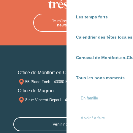
trésors
Les temps forts
Je m'inscris à la
newsletter
Calendrier des fêtes locale
Carnaval de Montfort-en-Ch
Office de Montfort-en-Chalosse
Tous les bons moments
55 Place Foch - 40380 MONTFORT-EN-CHALOSSE
Office de Mugron
En famille
8 rue Vincent Depaul - 40250 MUGRON
A voir / à faire
Venir nous voir