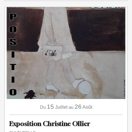
15
26
Du
Juillet
au
Août
Exposition Christine Ollier