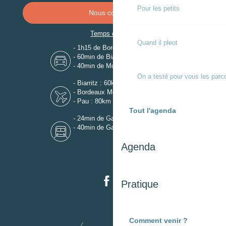
Pour les petits
Nous contacter
Temps de trajet
Quand il pleut
- 1h15 de Bordeaux
- 60min de Biarritz
- 40min de Mont-de-Marsan
On a testé pour vous les parc
- Biarritz : 60km
- Bordeaux Mérignac : 110km
- Pau : 80km
Tout l'agenda
- 24min de Gare de Dax
- 40min de Gare de Mont-de-Marsan
Agenda
Pratique
Comment venir ?