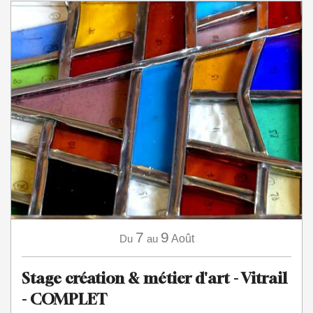
7
9
Du
au
Août
Stage création & métier d'art - Vitrail
- COMPLET