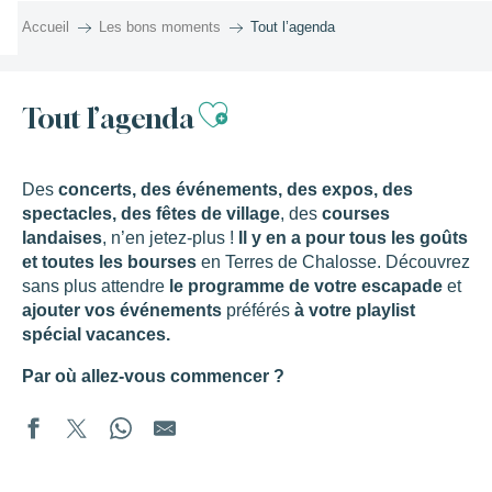
Aller
Accueil
Les bons moments
Tout l’agenda
au
contenu
principal
Ajouter aux favor
Tout l’agenda
Des
concerts, des événements, des expos, des
spectacles, des fêtes de village
, des
courses
landaises
, n’en jetez-plus !
Il y en a pour tous les goûts
et toutes les bourses
en Terres de Chalosse. Découvrez
sans plus attendre
le programme de votre escapade
et
ajouter vos événements
préférés
à votre playlist
spécial vacances.
Par où allez-vous commencer ?