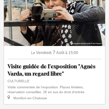
7
Le
Vendredi
Août
à 15:00
Visite guidée de l'exposition "Agnès
Varda, un regard libre"
CULTURELLE
Visite commentée de l'exposition. Places limitées,
réservation conseillée. 2€ en sus du droit d'entrée.
Montfort-en-Chalosse