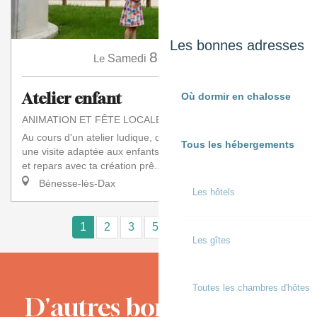
Les bonnes adresses
8
Le
Samedi
Août
à 10:00
Atelier enfant
Où dormir en chalosse
ANIMATION ET FÊTE LOCALE
Au cours d'un atelier ludique, découvre le moulin à travers
Tous les hébergements
une visite adaptée aux enfants. Fabrique ton propre moulin
et repars avec ta création prê...
Bénesse-lès-Dax
Les hôtels
1
2
3
5+
10+
15
❯
❯❯
Les gîtes
Toutes les chambres d'hôtes
D'autres bons moments