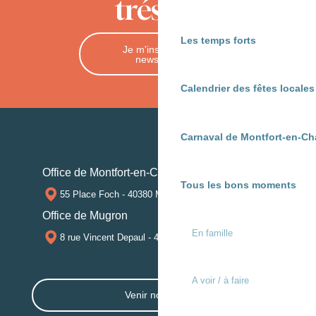
trésors
Les temps forts
Je m'inscris à la
newsletter
Calendrier des fêtes locale
Carnaval de Montfort-en-Ch
Office de Montfort-en-Chalosse
Tous les bons moments
55 Place Foch - 40380 MONTFORT-EN-CHALOSSE
Office de Mugron
En famille
8 rue Vincent Depaul - 40250 MUGRON
A voir / à faire
Venir nous voir