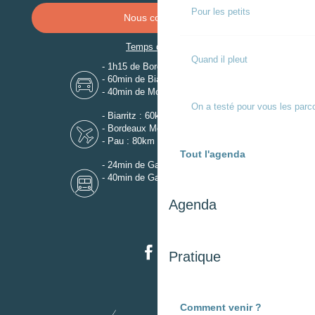
Pour les petits
Nous contacter
Temps de trajet
Quand il pleut
- 1h15 de Bordeaux
- 60min de Biarritz
- 40min de Mont-de-Marsan
On a testé pour vous les parc
- Biarritz : 60km
- Bordeaux Mérignac : 110km
- Pau : 80km
Tout l'agenda
- 24min de Gare de Dax
- 40min de Gare de Mont-de-Marsan
Agenda
Pratique
Comment venir ?