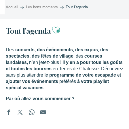
Aller
Accueil
Les bons moments
Tout l’agenda
au
contenu
principal
Ajouter aux favor
Tout l’agenda
Des
concerts, des événements, des expos, des
spectacles, des fêtes de village
, des
courses
landaises
, n’en jetez-plus !
Il y en a pour tous les goûts
et toutes les bourses
en Terres de Chalosse. Découvrez
sans plus attendre
le programme de votre escapade
et
ajouter vos événements
préférés
à votre playlist
spécial vacances.
Par où allez-vous commencer ?