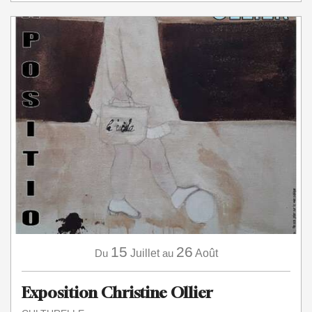
15
26
Du
Juillet
au
Août
Exposition Christine Ollier