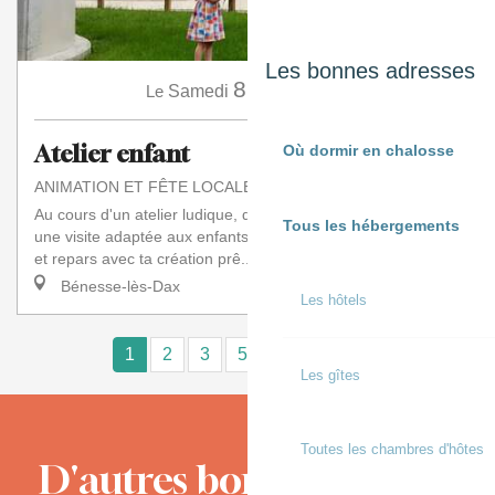
Les bonnes adresses
8
Le
Samedi
Août
à 10:00
Atelier enfant
Où dormir en chalosse
ANIMATION ET FÊTE LOCALE
Au cours d'un atelier ludique, découvre le moulin à travers
Tous les hébergements
une visite adaptée aux enfants. Fabrique ton propre moulin
et repars avec ta création prê...
Bénesse-lès-Dax
Les hôtels
1
2
3
5+
10+
15
❯
❯❯
Les gîtes
Toutes les chambres d'hôtes
D'autres bons moments