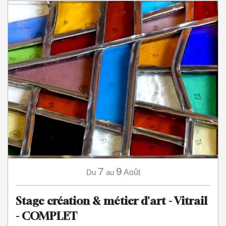
7
9
Du
au
Août
Stage création & métier d'art - Vitrail
- COMPLET