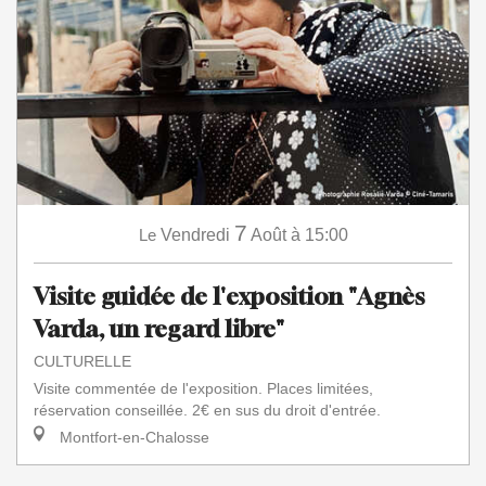
7
Le
Vendredi
Août
à 15:00
Visite guidée de l'exposition "Agnès
Varda, un regard libre"
CULTURELLE
Visite commentée de l'exposition. Places limitées,
réservation conseillée. 2€ en sus du droit d'entrée.
Montfort-en-Chalosse