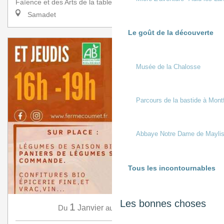
Faïence et des Arts de la table a l’honneur de rece...
Samadet
Le goût de la découverte
Musée de la Chalosse
Parcours de la bastide à Mont
Abbaye Notre Dame de Mayli
Tous les incontournables
Les bonnes choses
1
31
Du
Janvier
au
Décembre