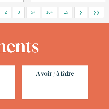
2
3
5+
10+
15
❯
❯❯
ments
A voir / à faire