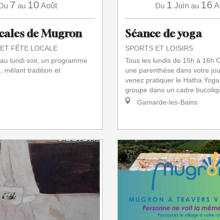
7
10
1
16
Du
au
Août
Du
Juin
au
A
ocales de Mugron
Séance de yoga
 ET FÊTE LOCALE
SPORTS ET LOISIRS
au lundi soir, un programme
Tous les lundis de 15h à 16h 
é, mêlant tradition et
une parenthèse dans votre jou
venez pratiquer le Hatha Yoga 
groupe dans un cadre bucoliqu
Gamarde-les-Bains