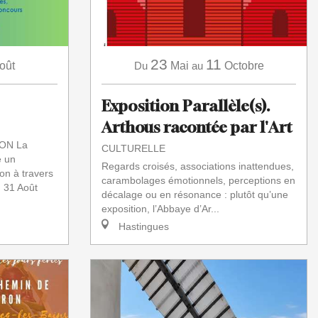
23
11
oût
Du
Mai
au
Octobre
Exposition Parallèle(s).
Arthous racontée par l'Art
ON La
CULTURELLE
 un
Regards croisés, associations inattendues,
on à travers
carambolages émotionnels, perceptions en
 31 Août
décalage ou en résonance : plutôt qu’une
exposition, l’Abbaye d’Ar...
Hastingues