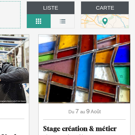
LISTE
CARTE
7
9
Du
au
Août
Stage création & métier