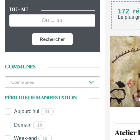
DU - AU
172
ré
Le plus gr
Rechercher
COMMUNES
PÉRIODE DE MANIFESTATION
Aujourd'hui
11
Demain
10
Atelier 
Week-end
13