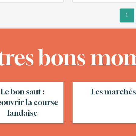
1
tres bons mo
Le bon saut :
Les marchés
ouvrir la course
landaise