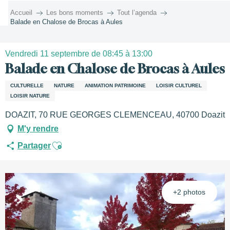
Aller
Accueil
Les bons moments
Tout l’agenda
au
Balade en Chalose de Brocas à Aules
contenu
principal
Vendredi 11 septembre de 08:45 à 13:00
Balade en Chalose de Brocas à Aules
CULTURELLE
NATURE
ANIMATION PATRIMOINE
LOISIR CULTUREL
LOISIR NATURE
DOAZIT, 70 RUE GEORGES CLEMENCEAU, 40700 Doazit
M'y rendre
Ajouter aux favoris
Partager
+2 photos