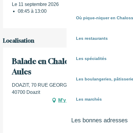
Le 11 septembre 2026
08:45 à 13:00
Où pique-niquer en Chaloss
Les restaurants
Localisation
Les spécialités
Balade en Chalose de Brocas à
Aules
Les boulangeries, pâtisserie
DOAZIT, 70 RUE GEORGES CLEMENCEAU,
40700 Doazit
Les marchés
M'y rendre
Les bonnes adresses