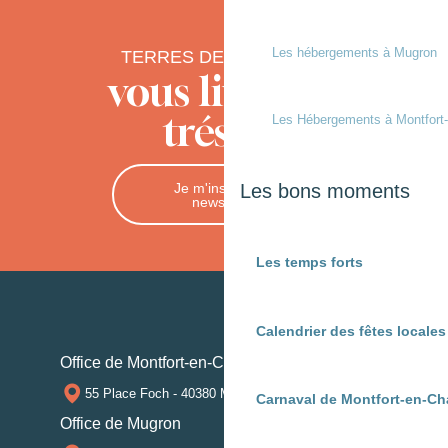
Les hébergements à Mugron
TERRES DE CHALOSSE
vous livre ses
trésors
Les Hébergements à Montfort
Je m'inscris à la
Les bons moments
newsletter
Les temps forts
Calendrier des fêtes locale
Office de Montfort-en-Chalosse
55 Place Foch - 40380 MONTFORT-EN-CHALOSSE
Carnaval de Montfort-en-Ch
Office de Mugron