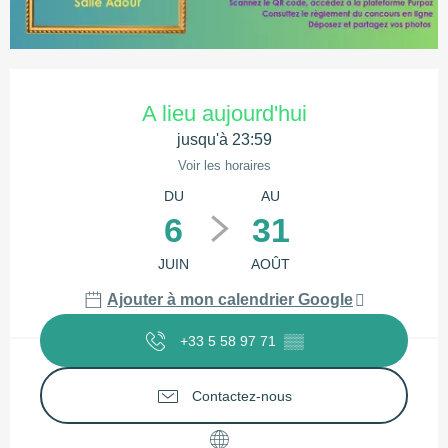
Ouverture et coordonnées
A lieu aujourd'hui
jusqu'à 23:59
Voir les horaires
DU
AU
6
31
JUIN
AOÛT
Ajouter à mon calendrier Google
+33 5 58 97 71
▒▒
Contactez-nous