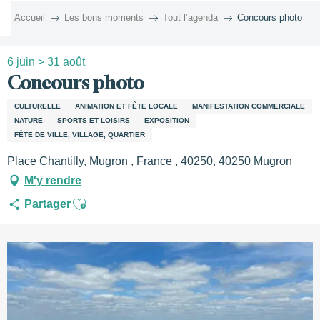
Aller
Accueil
Les bons moments
Tout l’agenda
Concours photo
au
contenu
principal
6 juin > 31 août
Concours photo
CULTURELLE
ANIMATION ET FÊTE LOCALE
MANIFESTATION COMMERCIALE
NATURE
SPORTS ET LOISIRS
EXPOSITION
FÊTE DE VILLE, VILLAGE, QUARTIER
Place Chantilly, Mugron , France , 40250, 40250 Mugron
M'y rendre
Ajouter aux favoris
Partager