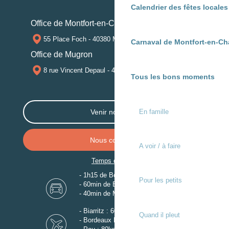
Calendrier des fêtes locale
Office de Montfort-en-Chalosse
55 Place Foch - 40380 MONTFORT-EN-CHALOSSE
Carnaval de Montfort-en-Ch
Office de Mugron
8 rue Vincent Depaul - 40250 MUGRON
Tous les bons moments
En famille
Venir nous voir
Nous contacter
A voir / à faire
Temps de trajet
- 1h15 de Bordeaux
Pour les petits
- 60min de Biarritz
- 40min de Mont-de-Marsan
- Biarritz : 60km
Quand il pleut
- Bordeaux Mérignac : 110km