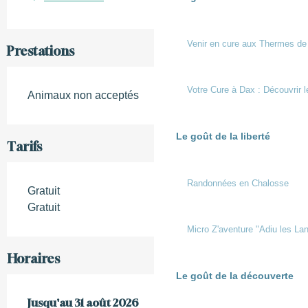
Venir en cure aux Thermes de
Prestations
Votre Cure à Dax : Découvrir l
Animaux non acceptés
Le goût de la liberté
Tarifs
Randonnées en Chalosse
Gratuit
Gratuit
Micro Z'aventure "Adiu les Lan
Horaires
Le goût de la découverte
Du
Jusqu'au
6 juin 2026
31 août 2026
au
31 août 2026