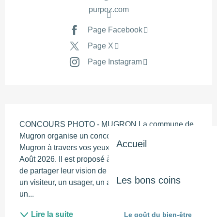
purpoz.com
Page Facebook
Page X
Page Instagram
Description
CONCOURS PHOTO - MUGRON La commune de 
Mugron organise un concours photo intitulé « 
Accueil
Mugron à travers vos yeux » du 06 Juin 2026 au 31 
Août 2026. Il est proposé à tous les Mugronnais(es) 
de partager leur vision de leur lieu de vie. Vous êtes 
Les bons coins
un visiteur, un usager, un amateur de photo, ou bien 
un...
Lire la suite
Le goût du bien-être