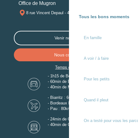
Office de Mugron
8 rue Vincent Depaul - 40250 MUGRON
Tous les bons moments
En famille
Venir nous voir
Nous contacter
A voir / à faire
Temps de trajet
- 1h15 de Bordeaux
Pour les petits
- 60min de Biarritz
- 40min de Mont-de-Marsan
- Biarritz : 60km
Quand il pleut
- Bordeaux Mérignac : 110km
- Pau : 80km
- 24min de Gare de Dax
On a testé pour vous les parc
- 40min de Gare de Mont-de-Marsan