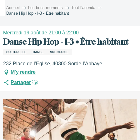
Aller
Accueil
Les bons moments
Tout l’agenda
au
Danse Hip Hop - I-3 • Être habitant
contenu
principal
Mercredi 19 août de 21:00 à 22:00
Danse Hip Hop - I-3 • Être habitant
CULTURELLE
DANSE
SPECTACLE
232 Place de l'Eglise, 40300 Sorde-l'Abbaye
M'y rendre
Ajouter aux favoris
Partager