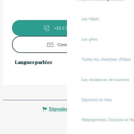
Les hôtels
+33 5 58 73 09
▒▒
Les gîtes
Contactez-nous
Toutes les chambres d'hôtes
Langues parlées
Langues parlées
Les résidences de tourisme
Séjourner en tribu
Signaler une erreur
Hébergements Tourisme et Ha