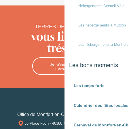
Hébergements Accueil Vélo
Les hébergements à Mugron
TERRES DE CHALOSSE
vous livre ses
trésors
Les Hébergements à Montfort
Je m'inscris à la
Les bons moments
newsletter
Les temps forts
Calendrier des fêtes locale
Office de Montfort-en-Chalosse
55 Place Foch - 40380 MONTFORT-EN-CHALOSSE
Carnaval de Montfort-en-Ch