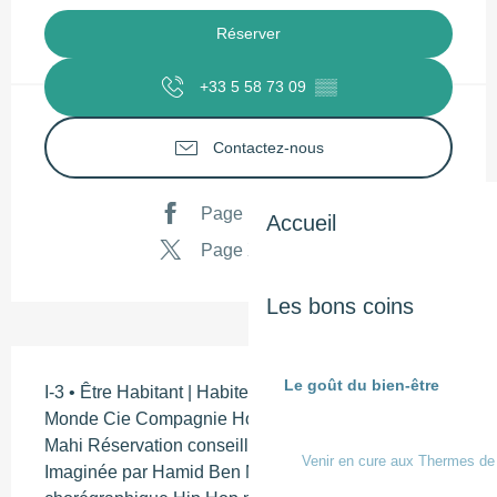
Réserver
+33 5 58 73 09
▒▒
Contactez-nous
Page Facebook
Accueil
Page X
Les bons coins
Description
Le goût du bien-être
I-3 • Être Habitant | Habiter Sensiblement Notre 
Monde Cie Compagnie Hors série - Hamid Ben 
Mahi Réservation conseillée Accessible dès 10 ans 
Venir en cure aux Thermes de
Imaginée par Hamid Ben Mahi, cette pièce 