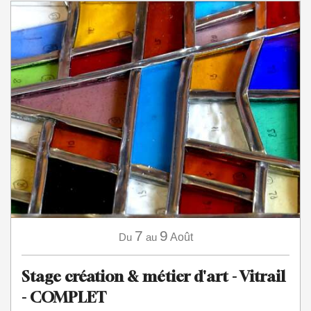
7
9
Du
au
Août
Stage création & métier d'art - Vitrail
- COMPLET