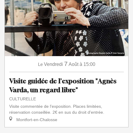
7
Le
Vendredi
Août
à 15:00
Visite guidée de l'exposition "Agnès
Varda, un regard libre"
CULTURELLE
Visite commentée de l'exposition. Places limitées,
réservation conseillée. 2€ en sus du droit d'entrée.
Montfort-en-Chalosse