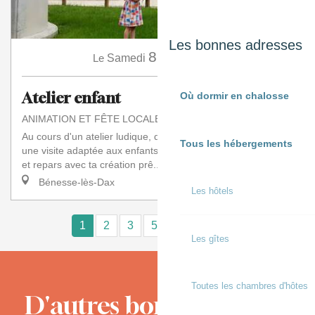
Les bonnes adresses
8
Le
Samedi
Août
à 10:00
Atelier enfant
Où dormir en chalosse
ANIMATION ET FÊTE LOCALE
Au cours d'un atelier ludique, découvre le moulin à travers
Tous les hébergements
une visite adaptée aux enfants. Fabrique ton propre moulin
et repars avec ta création prê...
Bénesse-lès-Dax
Les hôtels
1
2
3
5+
10+
15
❯
❯❯
Les gîtes
Toutes les chambres d'hôtes
D'autres bons moments