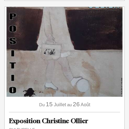
15
26
Du
Juillet
au
Août
Exposition Christine Ollier