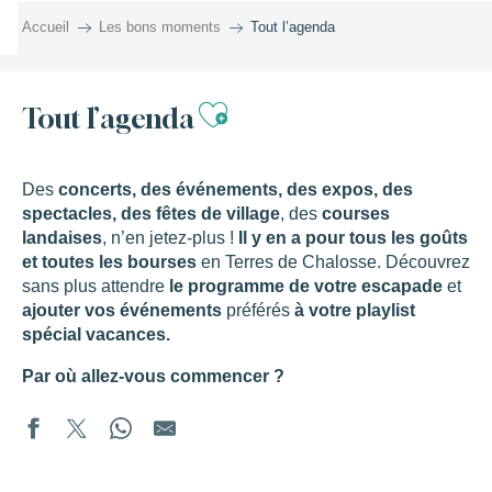
Aller
Accueil
Les bons moments
Tout l’agenda
au
contenu
principal
Ajouter aux favor
Tout l’agenda
Des
concerts, des événements, des expos, des
spectacles, des fêtes de village
, des
courses
landaises
, n’en jetez-plus !
Il y en a pour tous les goûts
et toutes les bourses
en Terres de Chalosse. Découvrez
sans plus attendre
le programme de votre escapade
et
ajouter vos événements
préférés
à votre playlist
spécial vacances.
Par où allez-vous commencer ?