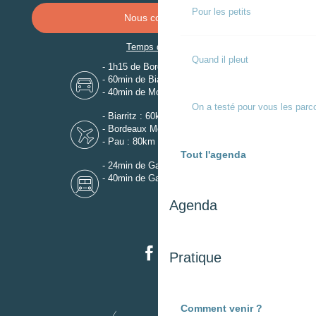
Pour les petits
Nous contacter
Temps de trajet
Quand il pleut
- 1h15 de Bordeaux
- 60min de Biarritz
- 40min de Mont-de-Marsan
On a testé pour vous les parc
- Biarritz : 60km
- Bordeaux Mérignac : 110km
- Pau : 80km
Tout l'agenda
- 24min de Gare de Dax
- 40min de Gare de Mont-de-Marsan
Agenda
Pratique
Comment venir ?