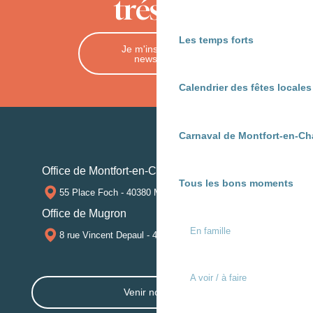
trésors
Les temps forts
Je m'inscris à la
newsletter
Calendrier des fêtes locale
Carnaval de Montfort-en-Ch
Office de Montfort-en-Chalosse
Tous les bons moments
55 Place Foch - 40380 MONTFORT-EN-CHALOSSE
Office de Mugron
En famille
8 rue Vincent Depaul - 40250 MUGRON
A voir / à faire
Venir nous voir