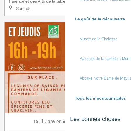
Faïence et des Arts de la table a l’honneur de rece...
Samadet
Le goût de la découverte
Musée de la Chalosse
Parcours de la bastide à Mont
Abbaye Notre Dame de Mayli
Tous les incontournables
Les bonnes choses
1
31
Du
Janvier
au
Décembre