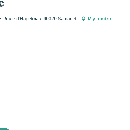
e
378 Route d'Hagetmau, 40320 Samadet
M'y rendre