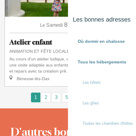
Les bonnes adresses
8
Le
Samedi
Août
à 10:00
Atelier enfant
Où dormir en chalosse
ANIMATION ET FÊTE LOCALE
Au cours d'un atelier ludique, découvre le moulin à travers
Tous les hébergements
une visite adaptée aux enfants. Fabrique ton propre moulin
et repars avec ta création prê...
Bénesse-lès-Dax
Les hôtels
1
2
3
5+
10+
15
❯
❯❯
Les gîtes
Toutes les chambres d'hôtes
D'autres bons moments