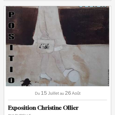
15
26
Du
Juillet
au
Août
Exposition Christine Ollier