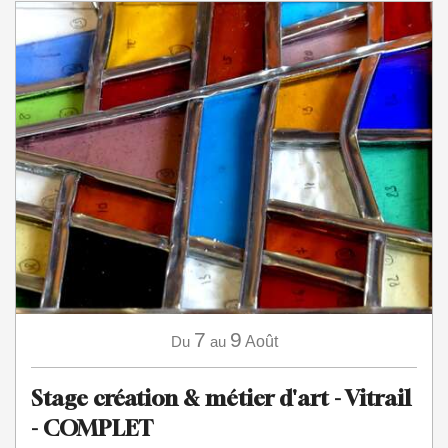
7
9
Du
au
Août
Stage création & métier d'art - Vitrail
- COMPLET