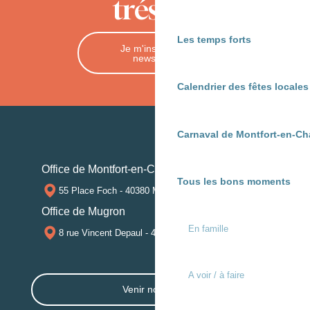
trésors
Les temps forts
Je m'inscris à la
newsletter
Calendrier des fêtes locale
Carnaval de Montfort-en-Ch
Office de Montfort-en-Chalosse
Tous les bons moments
55 Place Foch - 40380 MONTFORT-EN-CHALOSSE
Office de Mugron
En famille
8 rue Vincent Depaul - 40250 MUGRON
A voir / à faire
Venir nous voir