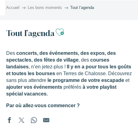
Aller
Accueil
Les bons moments
Tout l’agenda
au
contenu
principal
Ajouter aux favor
Tout l’agenda
Des
concerts, des événements, des expos, des
spectacles, des fêtes de village
, des
courses
landaises
, n’en jetez-plus !
Il y en a pour tous les goûts
et toutes les bourses
en Terres de Chalosse. Découvrez
sans plus attendre
le programme de votre escapade
et
ajouter vos événements
préférés
à votre playlist
spécial vacances.
Par où allez-vous commencer ?