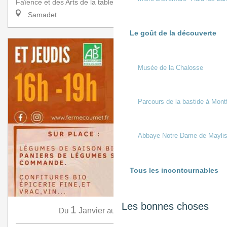
Faïence et des Arts de la table a l’honneur de rece...
Samadet
Le goût de la découverte
Musée de la Chalosse
Parcours de la bastide à Mont
Abbaye Notre Dame de Mayli
Tous les incontournables
Les bonnes choses
1
31
Du
Janvier
au
Décembre