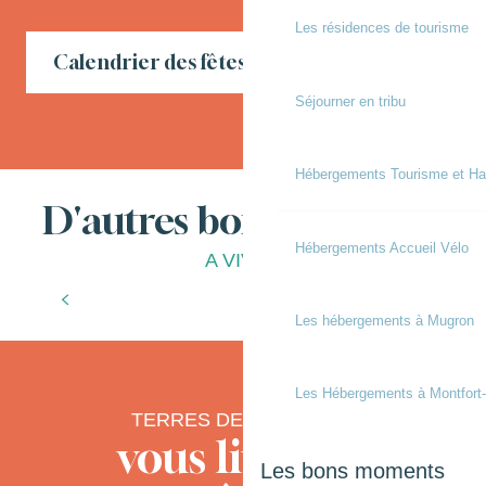
Les résidences de tourisme
Calendrier des fêtes locales en Chalosse
Séjourner en tribu
Hébergements Tourisme et Ha
D'autres bonnes choses
Hébergements Accueil Vélo
A VIVRE
L’office de tourisme
T
Les hébergements à Mugron
Les Hébergements à Montfort
TERRES DE CHALOSSE
vous livre ses
Les bons moments