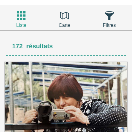
Liste
Carte
Filtres
172
résultats