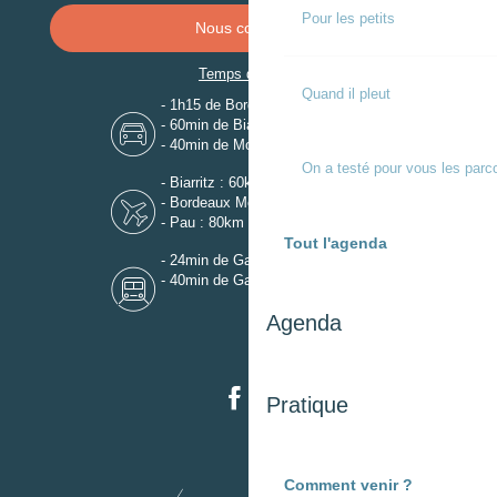
Pour les petits
Nous contacter
Temps de trajet
Quand il pleut
- 1h15 de Bordeaux
- 60min de Biarritz
- 40min de Mont-de-Marsan
On a testé pour vous les parc
- Biarritz : 60km
- Bordeaux Mérignac : 110km
- Pau : 80km
Tout l'agenda
- 24min de Gare de Dax
- 40min de Gare de Mont-de-Marsan
Agenda
Pratique
Comment venir ?