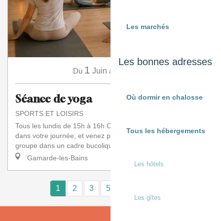
Les marchés
Les bonnes adresses
1
16
Du
Juin
au
Août
Séance de yoga
Où dormir en chalosse
SPORTS ET LOISIRS
Tous les lundis de 15h à 16h Offrez-vous une parenthèse
Tous les hébergements
dans votre journée, et venez pratiquer le Hatha Yoga en petit
groupe dans un cadre bucolique....
Gamarde-les-Bains
Les hôtels
1
2
3
5+
10+
16
❯
❯❯
Les gîtes