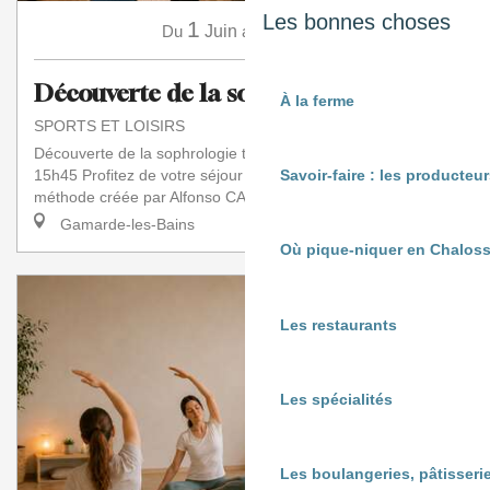
Les bonnes choses
1
16
Du
Juin
au
Août
Découverte de la sophrologie
À la ferme
SPORTS ET LOISIRS
Découverte de la sophrologie tous les mardis de 15h à
15h45 Profitez de votre séjour pour découvrir la Sophrologie,
Savoir-faire : les producte
méthode créée par Alfonso CAYCEDO...
Gamarde-les-Bains
Où pique-niquer en Chaloss
Les restaurants
Les spécialités
Les boulangeries, pâtisserie