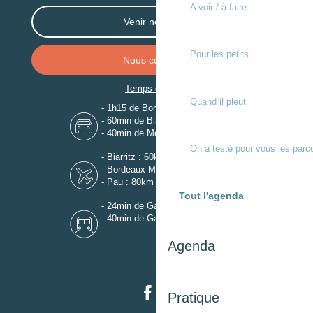
A voir / à faire
Venir nous voir
Pour les petits
Nous contacter
Temps de trajet
Quand il pleut
- 1h15 de Bordeaux
- 60min de Biarritz
- 40min de Mont-de-Marsan
On a testé pour vous les parc
- Biarritz : 60km
- Bordeaux Mérignac : 110km
- Pau : 80km
Tout l'agenda
- 24min de Gare de Dax
- 40min de Gare de Mont-de-Marsan
Agenda
Pratique