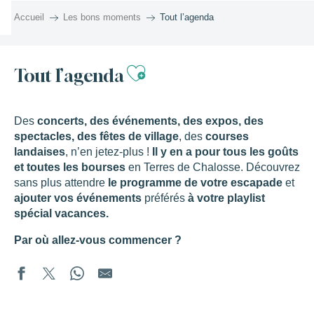
Aller
Accueil
Les bons moments
Tout l’agenda
au
contenu
principal
Ajouter aux favor
Tout l’agenda
Des
concerts, des événements, des expos, des
spectacles, des fêtes de village
, des
courses
landaises
, n’en jetez-plus !
Il y en a pour tous les goûts
et toutes les bourses
en Terres de Chalosse. Découvrez
sans plus attendre
le programme de votre escapade
et
ajouter vos événements
préférés
à votre playlist
spécial vacances.
Par où allez-vous commencer ?