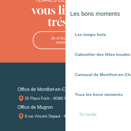
vous livre ses
Les bons moments
trésors
Les temps forts
Je m'inscris à la
newsletter
Calendrier des fêtes locale
Carnaval de Montfort-en-Ch
Office de Montfort-en-Chalosse
Tous les bons moments
55 Place Foch - 40380 MONTFORT-EN-CHALOSSE
Office de Mugron
En famille
8 rue Vincent Depaul - 40250 MUGRON